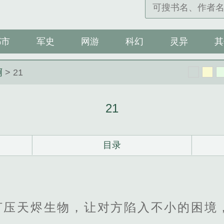
都市
军史
网游
科幻
灵异
其
啊
> 21
21
目录
打压天烬生物，让对方陷入不小的困境