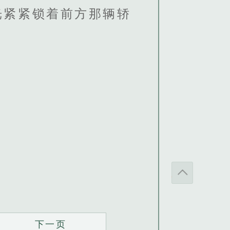
光紧紧锁着前方那辆轿
下一页