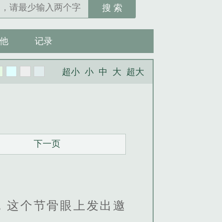
搜 索
他
记录
超小
小
中
大
超大
下一页
，这个节骨眼上发出邀