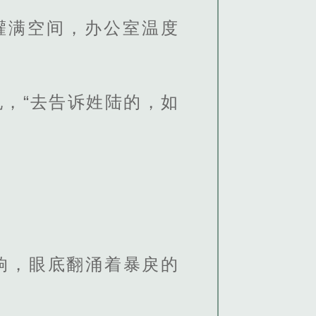
氮灌满空间，办公室温度
，“去告诉姓陆的，如
响，眼底翻涌着暴戾的