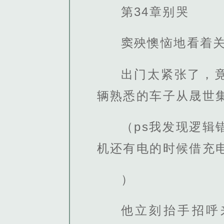
第34章别哭
窦殃懊恼地看着
出门太紧张了，
辆熟悉的车子从晟世
（ps我发现逻
机还有电的时候借充电
）
他立刻抬手招呼