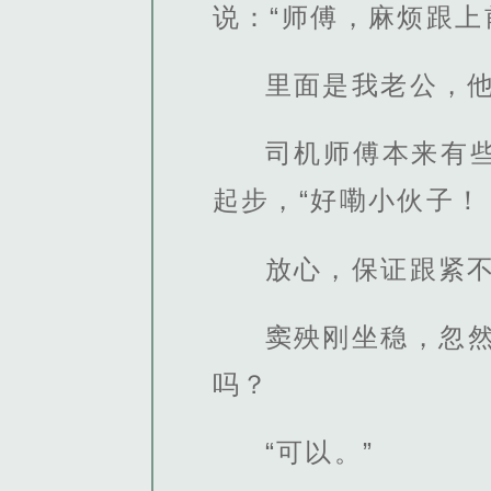
说：“师傅，麻烦跟
里面是我老公，他
司机师傅本来有
起步，“好嘞小伙子！
放心，保证跟紧不
窦殃刚坐稳，忽
吗？
“可以。”