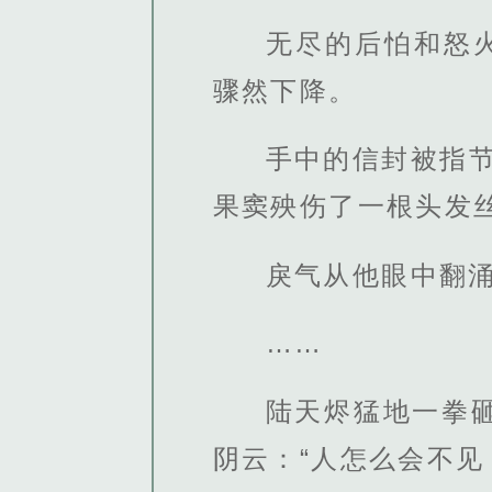
无尽的后怕和怒火
骤然下降。
手中的信封被指
果窦殃伤了一根头发丝
戾气从他眼中翻涌
……
陆天烬猛地一拳
阴云：“人怎么会不见