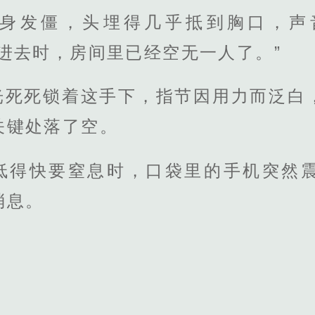
身发僵，头埋得几乎抵到胸口，声
进去时，房间里已经空无一人了。”
光死死锁着这手下，指节因用力而泛白
关键处落了空。
低得快要窒息时，口袋里的手机突然
消息。