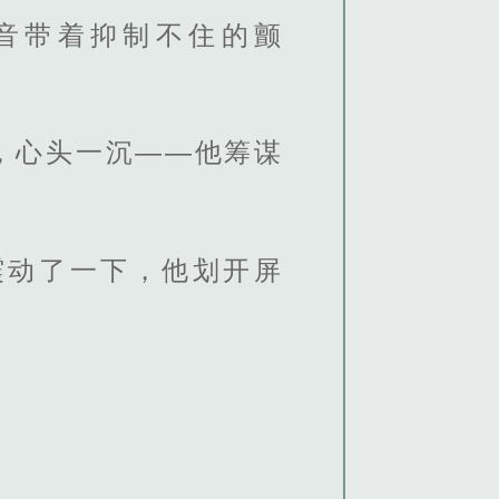
音带着抑制不住的颤
，心头一沉——他筹谋
震动了一下，他划开屏