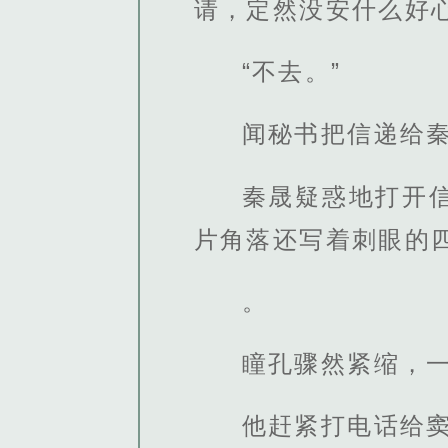
请，定然没安什么好
“不去。”
闻秘书把信递给秦
秦晟疑惑地打开
片角落还写着刺眼的四
。
瞳孔骤然紧缩，
他赶紧打电话给窦