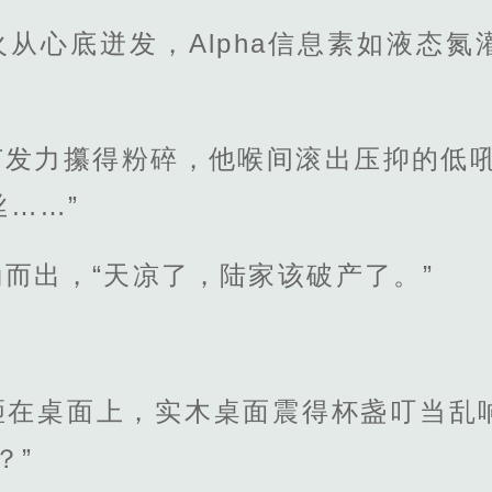
从心底迸发，Alpha信息素如液态
节发力攥得粉碎，他喉间滚出压抑的低吼
……”
而出，“天凉了，陆家该破产了。”
砸在桌面上，实木桌面震得杯盏叮当乱
？”