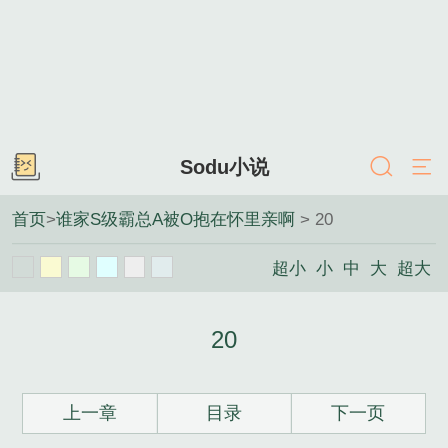
Sodu小说
首页
>
谁家S级霸总A被O抱在怀里亲啊
> 20
超小
小
中
大
超大
20
上一章
目录
下一页