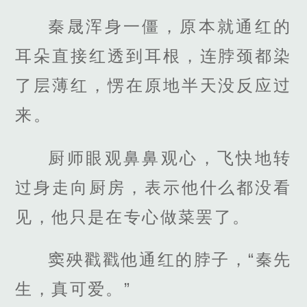
秦晟浑身一僵，原本就通红的
耳朵直接红透到耳根，连脖颈都染
了层薄红，愣在原地半天没反应过
来。
厨师眼观鼻鼻观心，飞快地转
过身走向厨房，表示他什么都没看
见，他只是在专心做菜罢了。
窦殃戳戳他通红的脖子，“秦先
生，真可爱。”