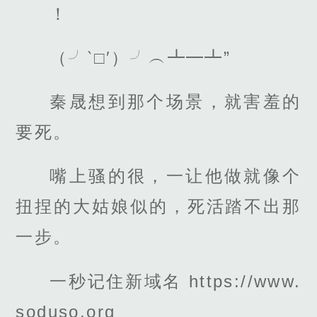
！
（╯‵□′）╯︵┻━┻”
秦晟想到那个场景，就害羞的
要死。
嘴上骚的很，一让他做就像个
扭捏的大姑娘似的，死活踏不出那
一步。
一秒记住新域名 https://www.
soduso.org