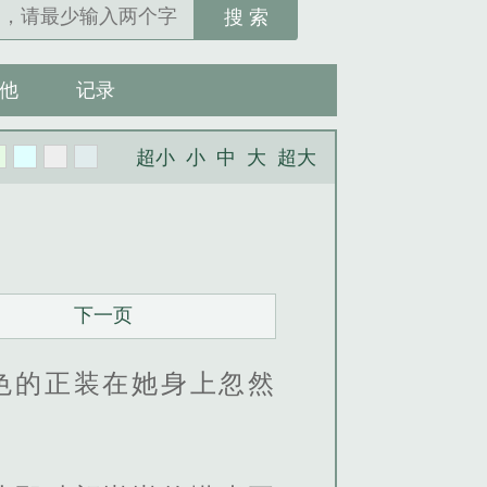
搜 索
他
记录
超小
小
中
大
超大
下一页
色的正装在她身上忽然