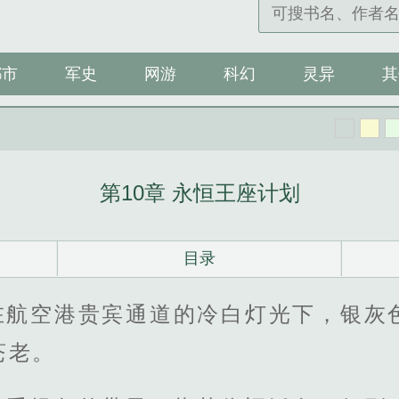
都市
军史
网游
科幻
灵异
其
第10章 永恒王座计划
目录
在航空港贵宾通道的冷白灯光下，银灰
苍老。