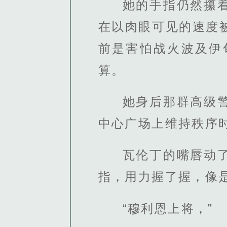
她的手指仍然攥
在以肉眼可见的速度
前是害怕战火波及伊
算。
她身后那群高级
中心广场上维持秩序
瓦伦丁的嘴唇动
指，用力握了握，像
“穆利恩上将，”