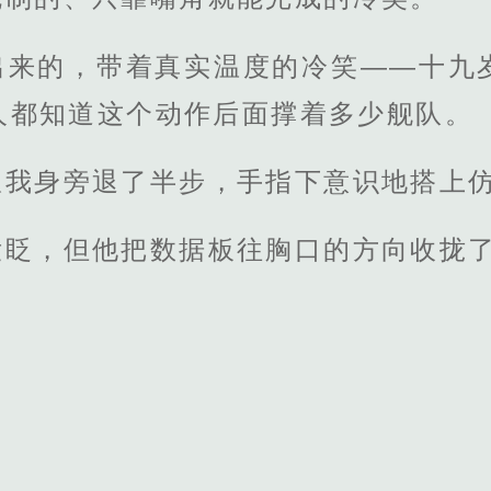
出来的，带着真实温度的冷笑——十九
人都知道这个动作后面撑着多少舰队。
从我身旁退了半步，手指下意识地搭上
没眨，但他把数据板往胸口的方向收拢