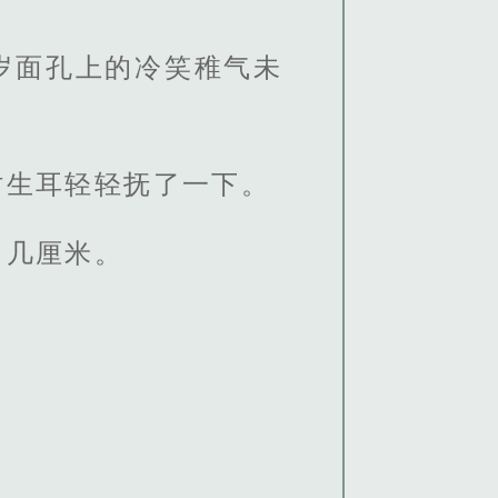
岁面孔上的冷笑稚气未
仿生耳轻轻抚了一下。
了几厘米。