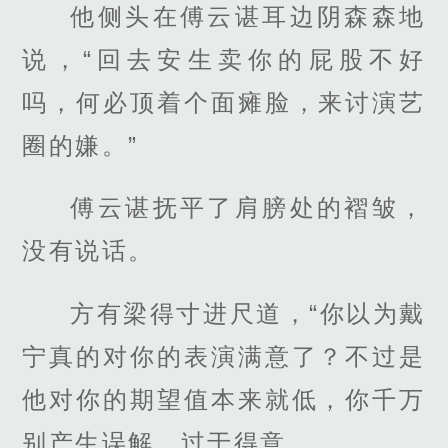
他侧头在傅云谌耳边阴森森地
说，“回去安生卖你的屁股不好
吗，何必顶着个面瘫脸，来讨演艺
圈的嫌。”
傅云谌抚平了肩膀处的褶皱，
没有说话。
方有梁得寸进尺道，“你以为戴
宁真的对你的表演满意了？不过是
他对你的期望值本来就低，你千万
别产生误解，过于得意。