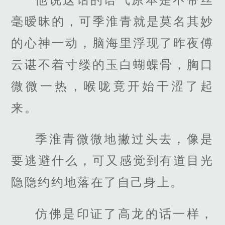
毫暧昧的，可季淮青就是莫名其妙
的心神一动，脑海里浮现了昨夜傅
云谌不着寸缕的玉白蝴蝶骨，胸口
微微一热，喉咙竟开始干涩了起
来。
季淮青微微地撇过头去，像是
要逃避什么，可又感觉到有道目光
隐隐约约地落在了自己身上。
仿佛是印证了高龙的话一样，