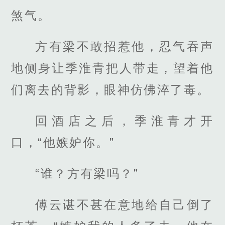
煞气。
方有梁不敢招惹他，忍气吞声
地侧身让季淮青把人带走，望着他
们离去的背影，眼神仿佛淬了毒。
回酒店之后，季淮青才开
口，“他嫉妒你。”
“谁？方有梁吗？”
傅云谌不甚在意地给自己倒了