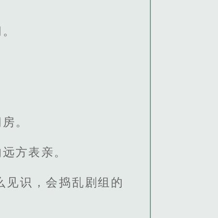
间。
间房。
的远方表亲。
么见识，会捣乱剧组的