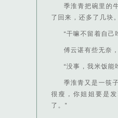
季淮青把碗里的
了回来，还多了几块
“干嘛不留着自己
傅云谌有些无奈，
“没事，我米饭能
季淮青又是一筷
很瘦，你姐姐要是发
了。”