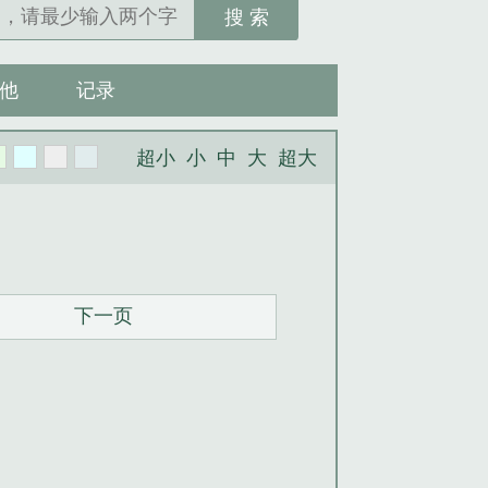
搜 索
他
记录
超小
小
中
大
超大
下一页