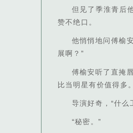
但见了季淮青后
赞不绝口。
他悄悄地问傅榆
展啊？”
傅榆安听了直掩
比当明星有价值得多。
导演好奇，“什么
“秘密。”