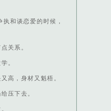
争执和谈恋爱的时候，
有点关系。
大学。
头又高，身材又魁梧。
场给压下去。
意。