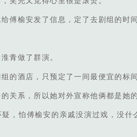
笑，笑完又觉得心里很是滚烫。
就给傅榆安发了信息，定了去剧组的时
季淮青做了群演。
剧组的酒店，只预定了一间最便宜的标
安的关系，所以她对外宣称他俩都是她
怀疑，怕傅榆安的亲戚没演过戏，没什