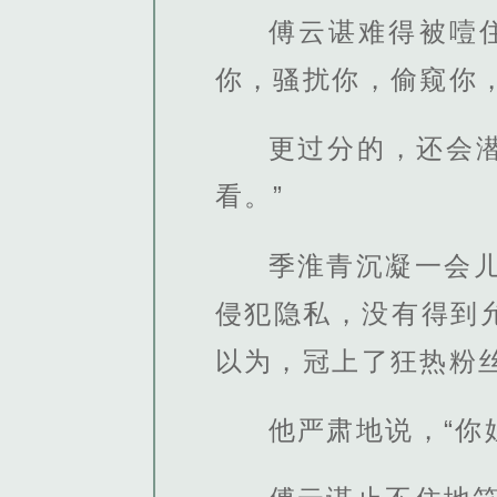
傅云谌难得被噎
你，骚扰你，偷窥你
更过分的，还会
看。”
季淮青沉凝一会
侵犯隐私，没有得到
以为，冠上了狂热粉
他严肃地说，“你