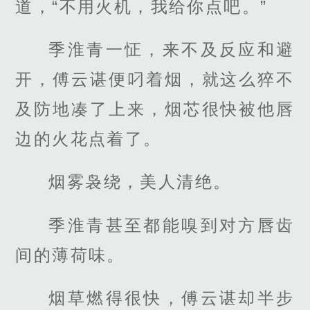
道，“不用火机，我给你点吧。”
季淮青一怔，来不及反应和避
开，傅云谌便叼着烟，就这么猝不
及防地凑了上来，烟芯很快被他唇
边的火花点着了。
烟雾袅绕，美人清绝。
季淮青甚至都能嗅到对方唇齿
间的薄荷味。
烟草燃得很快，傅云谌却半步