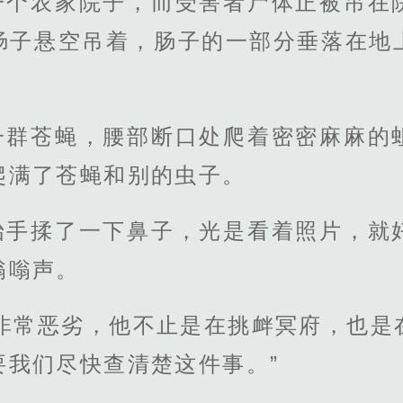
一个农家院子，而受害者尸体正被吊在
肠子悬空吊着，肠子的一部分垂落在地
一群苍蝇，腰部断口处爬着密密麻麻的
爬满了苍蝇和别的虫子。
抬手揉了一下鼻子，光是看着照片，就
嗡嗡声。
响非常恶劣，他不止是在挑衅冥府，也是
要我们尽快查清楚这件事。”