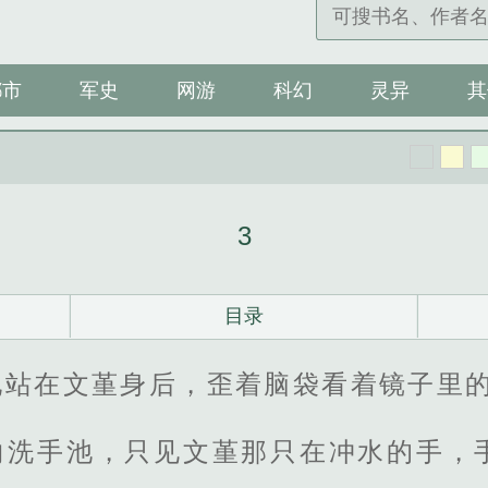
都市
军史
网游
科幻
灵异
其
3
目录
地站在文堇身后，歪着脑袋看着镜子里
向洗手池，只见文堇那只在冲水的手，