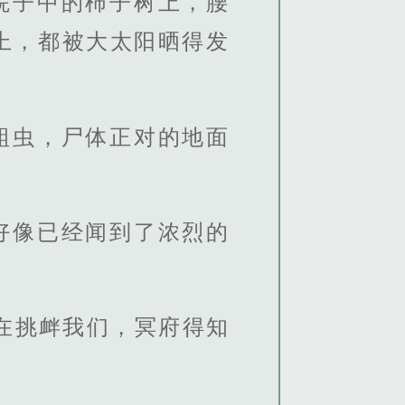
院子中的柿子树上，腰
上，都被大太阳晒得发
蛆虫，尸体正对的地面
好像已经闻到了浓烈的
在挑衅我们，冥府得知