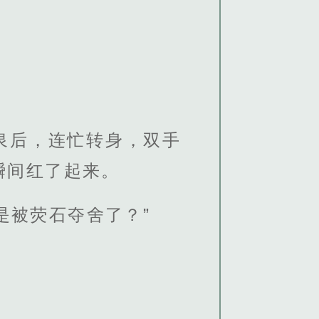
泉后，连忙转身，双手
瞬间红了起来。
是被荧石夺舍了？”