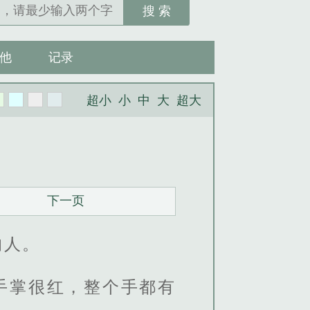
搜 索
他
记录
超小
小
中
大
超大
下一页
的人。
手掌很红，整个手都有