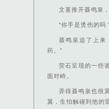
文堇推开聂鸣泉，
“你手是烫伤的吗
聂鸣泉追了上来
药。”
荧石呈现的一些
面对峙。
弄得聂鸣泉也很
翼，生怕触碰到他的