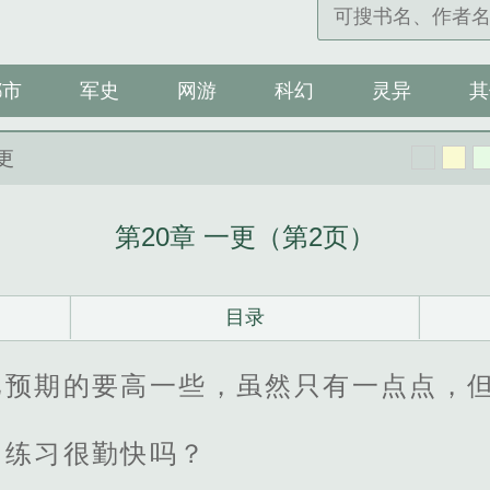
都市
军史
网游
科幻
灵异
其
一更
第20章 一更（第2页）
目录
比预期的要高一些，虽然只有一点点，
间练习很勤快吗？