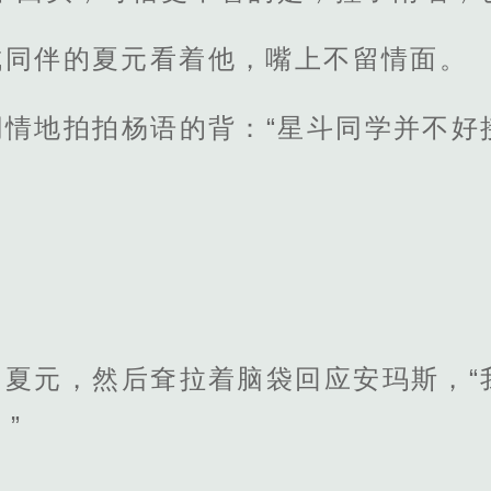
成同伴的夏元看着他，嘴上不留情面。
同情地拍拍杨语的背：“星斗同学并不好
了夏元，然后耷拉着脑袋回应安玛斯，“
”