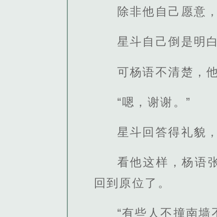
除非他自己愿意
星斗自己倒是明
可杨语不清楚，
“嗯，谢谢。”
星斗回答得礼貌
看他这样，杨语
回到原位了。
“有些人不撞南墙