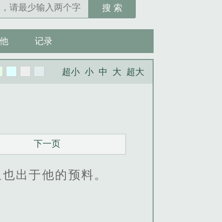
搜 索
他
记录
超小
小
中
大
超大
下一页
但也出于他的预料。