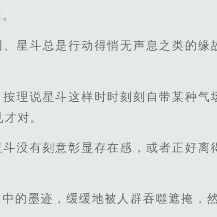
测。
同、星斗总是行动得悄无声息之类的缘
，按理说星斗这样时时刻刻自带某种气
见才对。
星斗没有刻意彰显存在感，或者正好离
水中的墨迹，缓缓地被人群吞噬遮掩，