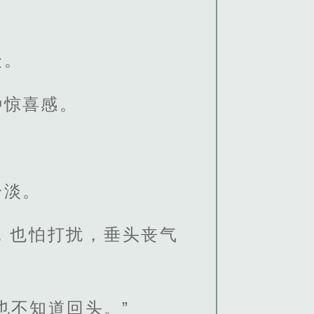
众。
种惊喜感。
冷淡。
，也怕打扰，垂头丧气
也不知道回头。”