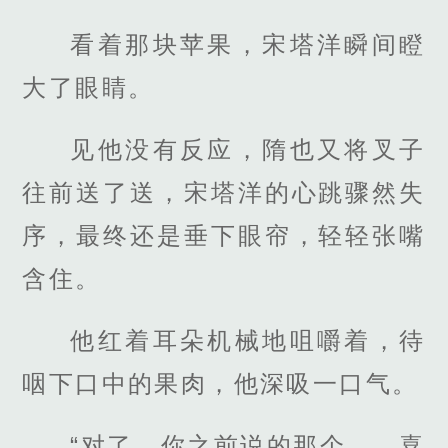
看着那块苹果，宋塔洋瞬间瞪
大了眼睛。
见他没有反应，隋也又将叉子
往前送了送，宋塔洋的心跳骤然失
序，最终还是垂下眼帘，轻轻张嘴
含住。
他红着耳朵机械地咀嚼着，待
咽下口中的果肉，他深吸一口气。
“对了，你之前说的那个……喜