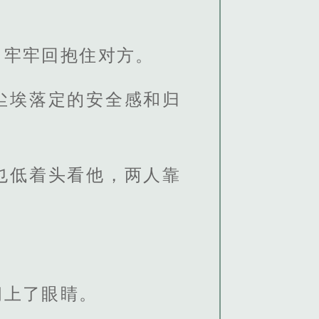
，牢牢回抱住对方。
尘埃落定的安全感和归
也低着头看他，两人靠
闭上了眼睛。