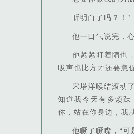
听明白了吗？！”
他一口气说完，
他紧紧盯着隋也
吸声也比方才还要急
宋塔洋喉结滚动
知道我今天有多烦躁
你，站在你身边，我
他噘了噘嘴，“