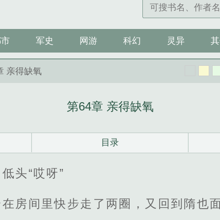
都市
军史
网游
科幻
灵异
其
4章 亲得缺氧
第64章 亲得缺氧
目录
低头“哎呀”
身在房间里快步走了两圈，又回到隋也