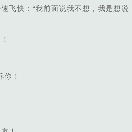
语速飞快：“我前面说我不想，我是想说
我！
诉你！
朋友！