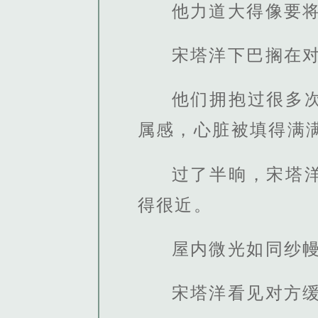
他力道大得像要
宋塔洋下巴搁在
他们拥抱过很多
属感，心脏被填得满
过了半晌，宋塔
得很近。
屋内微光如同纱
宋塔洋看见对方