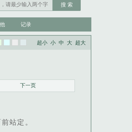
搜 索
他
记录
超小
小
中
大
超大
下一页
面前站定。