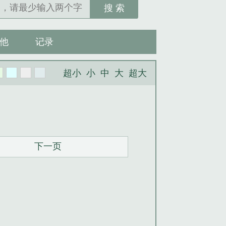
搜 索
他
记录
超小
小
中
大
超大
下一页