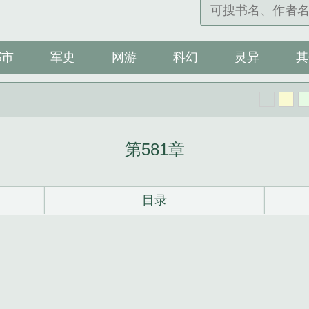
都市
军史
网游
科幻
灵异
其
章
第581章
目录
。