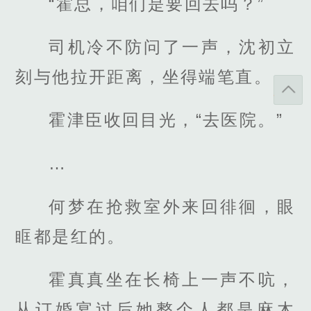
“霍总，咱们是要回去吗？”
司机冷不防问了一声，沈初立
刻与他拉开距离，坐得端笔直。
霍津臣收回目光，“去医院。”
…
何梦在抢救室外来回徘徊，眼
眶都是红的。
霍真真坐在长椅上一声不吭，
从订婚宴过后她整个人都是麻木