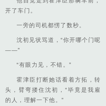
他自觉走到霍津臣那辆车前，
开了车门。
一旁的司机都愣了数秒。
沈初见状骂道，“你开哪个门呢
——”
“有眼力见，不错。”
霍津臣打断她话看着方拓，转
头，臂弯搂住沈初，“毕竟是我雇
的人，理解一下他。”