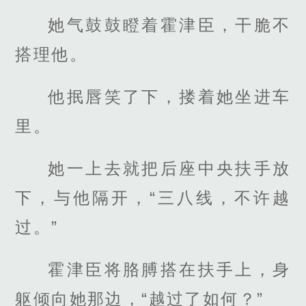
她气鼓鼓瞪着霍津臣，干脆不
搭理他。
他抿唇笑了下，搂着她坐进车
里。
她一上去就把后座中央扶手放
下，与他隔开，“三八线，不许越
过。”
霍津臣将胳膊搭在扶手上，身
躯倾向她那边，“越过了如何？”