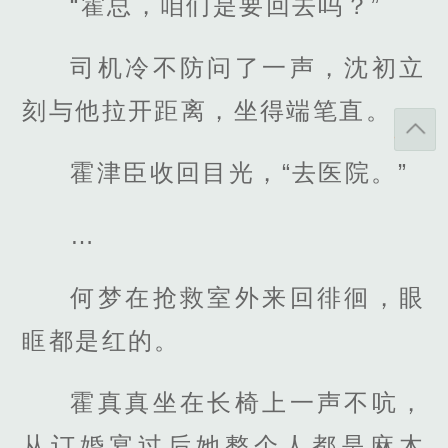
“霍总，咱们是要回去吗？”
司机冷不防问了一声，沈初立
刻与他拉开距离，坐得端笔直。
霍津臣收回目光，“去医院。”
…
何梦在抢救室外来回徘徊，眼
眶都是红的。
霍真真坐在长椅上一声不吭，
从订婚宴过后她整个人都是麻木