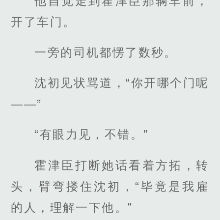
他自觉走到霍津臣那辆车前，
开了车门。
一旁的司机都愣了数秒。
沈初见状骂道，“你开哪个门呢
——”
“有眼力见，不错。”
霍津臣打断她话看着方拓，转
头，臂弯搂住沈初，“毕竟是我雇
的人，理解一下他。”