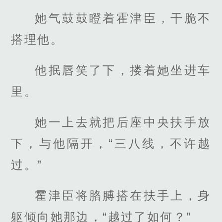
她气鼓鼓瞪着霍津臣，干脆不
搭理他。
他抿唇笑了下，搂着她坐进车
里。
她一上去就把后座中央扶手放
下，与他隔开，“三八线，不许越
过。”
霍津臣将胳膊搭在扶手上，身
躯倾向她那边，“越过了如何？”