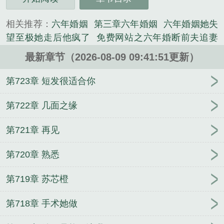
读。
三秒记住本站：Sodu小说 网址：www.soduso.org...
相关推荐：
六年婚姻
第三章六年婚姻
六年婚姻她失
《六年婚姻捂不热放手时渣总又爱了沈初霍津臣结
望至极她走后他疯了
免费网站之六年婚断前夫追妻
局》是姜子芽精心创作的军史类小说。
火葬场了
他所向披靡
霍时序宋南伊产床惨死后睁眼
最新章节（2026-08-09 09:41:51更新）
先抽飞狗男女全文
霍时序宋南伊产床惨死后睁眼先
抽飞狗男女完整版
霍时序宋南伊难产夜霍总为白月
第723章 短发很适合你
光殉情了全文
霍时序宋南伊笔趣阁
主角阿知韩衍白
胖宫女误惹君心
主角辛知遥周霁闪婚后教授他宠我
第722章 几面之缘
入骨
霍时序宋南伊
沈初霍津臣结婚六年老公要过继
第721章 再见
白月光的儿子全文
阿知韩衍笔趣阁无弹窗
黎扶花月
沉萧笔趣阁无弹窗
聆雾靳少虞笔趣阁无弹窗
结婚六
第720章 熟悉
年老公要过继白月光的儿子沈初霍津臣结局
主角阿
知韩衍全集阅读
沈初霍津臣结婚六年老公要过继白
第719章 苏芯橙
月光的儿子完整版
主角林峰刘艳茹唐雪颜
主角辛知
遥周霁全集阅读
主角聆雾靳少虞看见弹幕后清冷美
第718章 手术她做
人钓系拿捏F4
霍时序宋南伊难产夜霍总为白月光殉