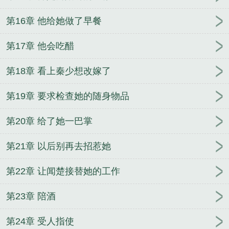
第16章 他给她做了早餐
第17章 他会吃醋
第18章 看上秦少想改嫁了
第19章 要求检查她的随身物品
第20章 给了她一巴掌
第21章 以后别再去招惹她
第22章 让闻楚接替她的工作
第23章 陪酒
第24章 受人指使