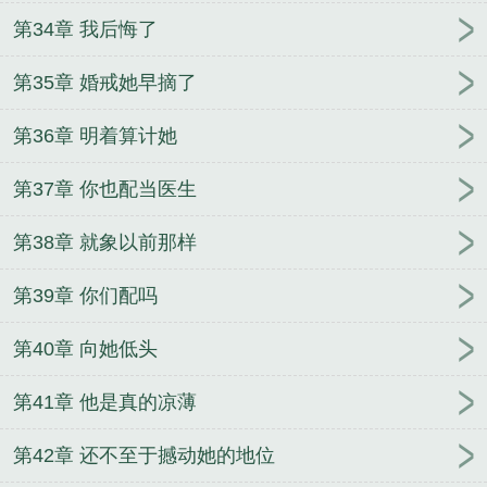
第34章 我后悔了
第35章 婚戒她早摘了
第36章 明着算计她
第37章 你也配当医生
第38章 就象以前那样
第39章 你们配吗
第40章 向她低头
第41章 他是真的凉薄
第42章 还不至于撼动她的地位