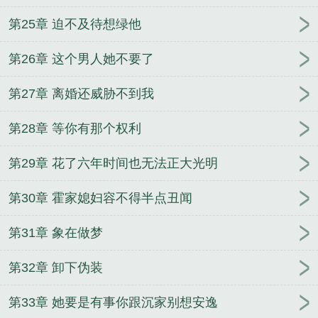
第25章 迫不及待想绿他
第26章 这个男人她不要了
第27章 离婚还威胁不到我
第28章 等你有那个权利
第29章 花了六年时间也无法正大光明
第30章 霍家媳妇容不得半点丑闻
第31章 象在做梦
第32章 卸下伪装
第33章 她要是有事你跟沉家别想安逸