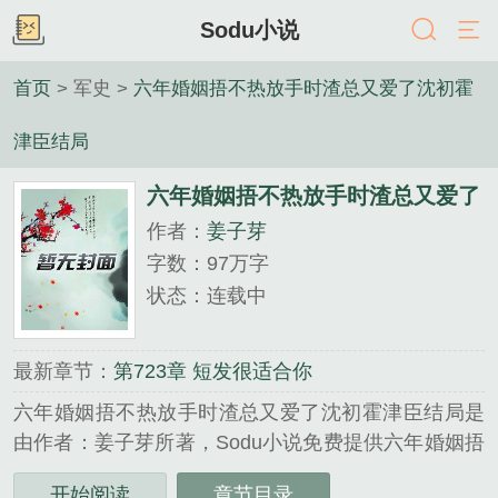
Sodu小说
首页
> 军史 >
六年婚姻捂不热放手时渣总又爱了沈初霍
津臣结局
六年婚姻捂不热放手时渣总又爱了
作者：
姜子芽
沈初霍津臣结局
字数：97万字
状态：连载中
最新章节：
第723章 短发很适合你
六年婚姻捂不热放手时渣总又爱了沈初霍津臣结局是
由作者：姜子芽所著，Sodu小说免费提供六年婚姻捂
不热放手时渣总又爱了沈初霍津臣结局全文在线阅
开始阅读
章节目录