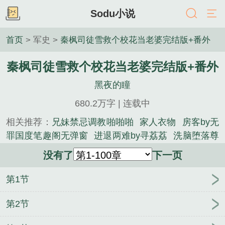
Sodu小说
首页
> 军史 >
秦枫司徒雪救个校花当老婆完结版+番外
秦枫司徒雪救个校花当老婆完结版+番外
黑夜的瞳
680.2万字 | 连载中
相关推荐：
兄妹禁忌调教啪啪啪
家人衣物
房客by无
罪国度笔趣阁无弹窗
进退两难by寻荔荔
洗脑堕落尊
严破坏宗教洗脑丢脸色情游戏王OCG驱魔师
燕桡by
没有了
下一页
无罪国度笔趣阁无弹窗
春物之精液依存症系列
她是
校草们的夹心饼干by美女知知
进退两难by寻荔荔未
第1节
删减版
燕桡by无罪国度
我靠种田飞升了[穿书］
房
客by无罪国度未删减版
她是校草们的夹心饼干by美
第2节
女知知笔趣阁无弹窗
她是校草们的夹心饼干by美女