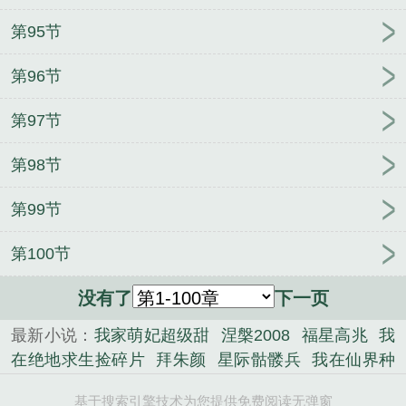
第95节
第96节
第97节
第98节
第99节
第100节
没有了
下一页
最新小说：
我家萌妃超级甜
涅槃2008
福星高兆
我
在绝地求生捡碎片
拜朱颜
星际骷髅兵
我在仙界种
田苦
签到在亮剑开始
影视世界学才艺
重生之完美
基于搜索引擎技术为您提供免费阅读无弹窗