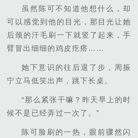
虽然陈可不知道他想什么，却
可以感觉到他的目光，那目光让她
后颈的汗毛刷一下就竖了起来，手
臂冒出细细的鸡皮疙瘩……
她下意识的往后退了步，周振
宁立马低笑出声，跳下长桌。
“那么紧张干嘛？昨天早上的时
候不是已经弄过一次了。”
陈可脸刷的一热，眼前骤然闪