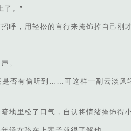
上了。”
打招呼，用轻松的言行来掩饰掉自己刚
一声。
底是否有偷听到……可这样一副云淡风
，暗地里松了口气，自认将情绪掩饰得
的年轻女孩在上辈子就很了解他。