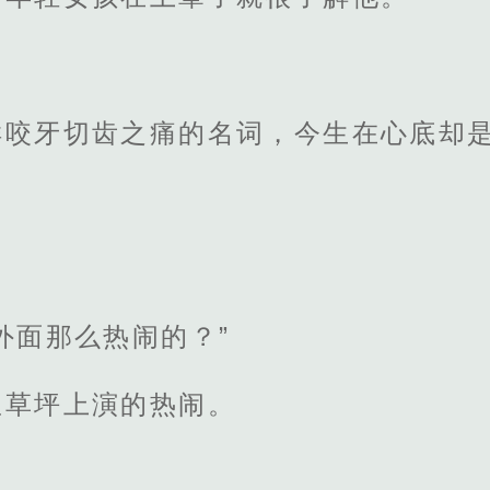
样咬牙切齿之痛的名词，今生在心底却
。
外面那么热闹的？”
屋草坪上演的热闹。