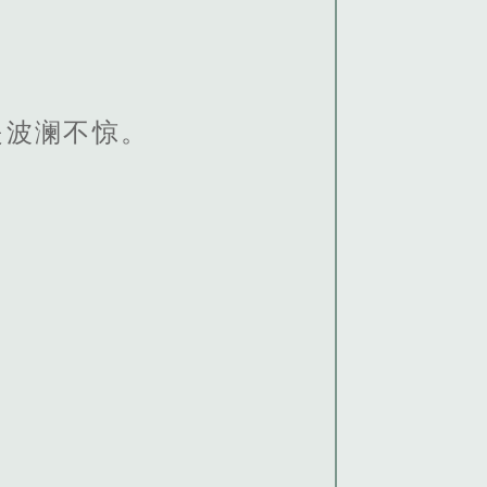
是波澜不惊。