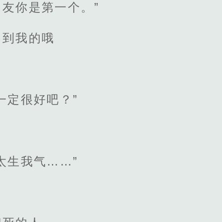
友你是第一个。”
不到我的哦
一定很好吧？”
太生我气……”