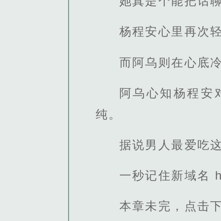
她真是个能把话
杨程安心里再次
而阿乌则在心底
阿乌心知杨程安
纯。
据说男人最爱吃
一秒记住新域名 http
本章未完，点击