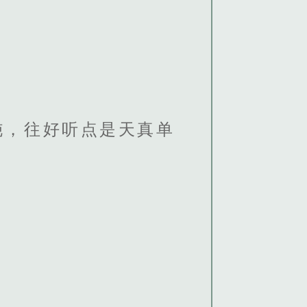
？
钝，往好听点是天真单