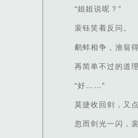
“姐姐说呢？”
裴钰笑着反问。
鹬蚌相争，渔翁
再简单不过的道
“好……”
莫捷收回剑，又点
忽而剑光一闪，