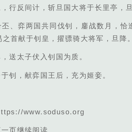
旦，行反间计，斩旦国大将于长里亭，
合丕、弈两国共同伐钊，鏖战数月，恰
易之首献于钊皇，擢骠骑大将军，旦降
旱，送太子伏入钊国为质。
降于钊，献弈国王后，充为姬妾。
s://www.soduso.org
下一页继续阅读