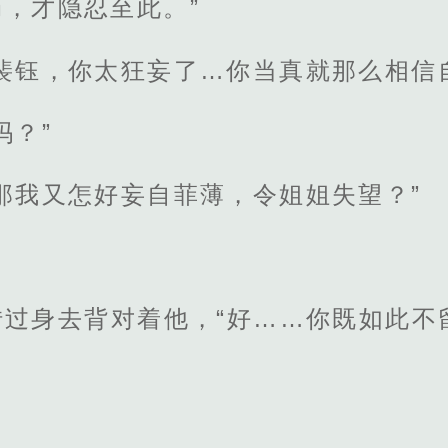
，才隐忍至此。”
裴钰，你太狂妄了…你当真就那么相信
吗？”
那我又怎好妄自菲薄，令姐姐失望？”
转过身去背对着他，“好……你既如此不
。