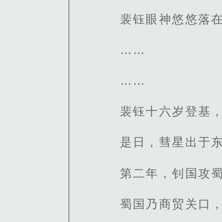
裴钰眼神悠悠落
……
……
裴钰十六岁登基
是日，彗星出于
第二年，钊国攻
蜀国乃商贸关口