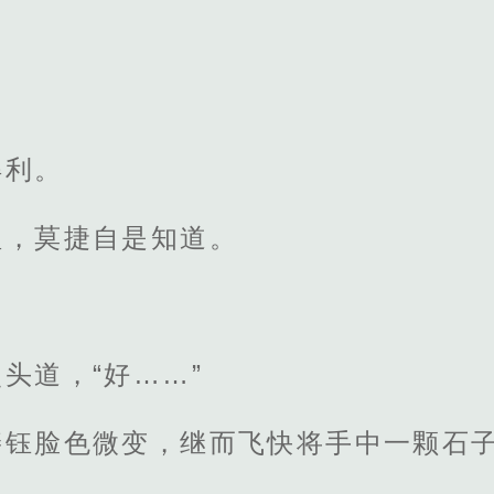
得利。
理，莫捷自是知道。
头道，“好……”
裴钰脸色微变，继而飞快将手中一颗石