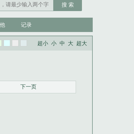
搜 索
他
记录
超小
小
中
大
超大
下一页