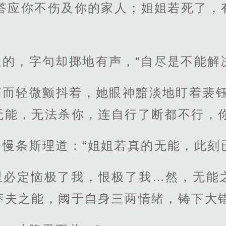
我答应你不伤及你的家人；姐姐若死了，
的，字句却掷地有声，“自尽是不能解
痛而轻微颤抖着，她眼神黯淡地盯着裴钰
无能，无法杀你，连自行了断都不行，你
，慢条斯理道：“姐姐若真的无能，此刻
里必定恼极了我，恨极了我…然，无能
莽夫之能，阈于自身三两情绪，铸下大