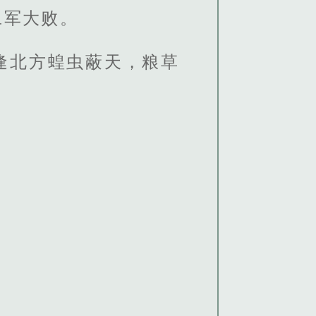
旦军大败。
逢北方蝗虫蔽天，粮草
。