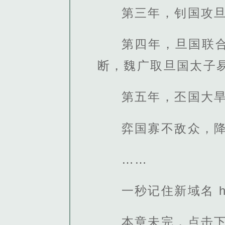
第三年，钊国攻
第四年，旦国联
断，魏广取旦国太子
第五年，丕国大
弈国寡不敌众，
……
一秒记住新域名 http
本章未完，点击