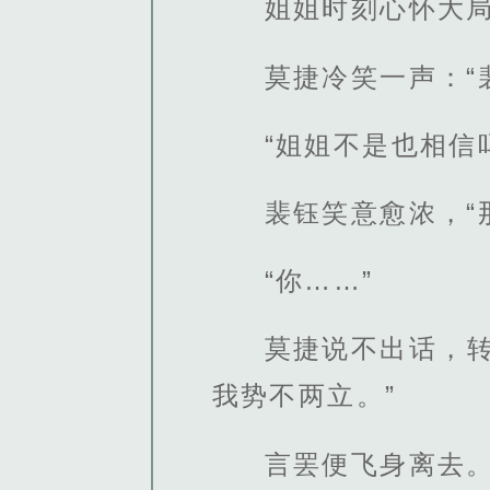
姐姐时刻心怀大局
莫捷冷笑一声：“
“姐姐不是也相信
裴钰笑意愈浓，“
“你……”
莫捷说不出话，
我势不两立。”
言罢便飞身离去