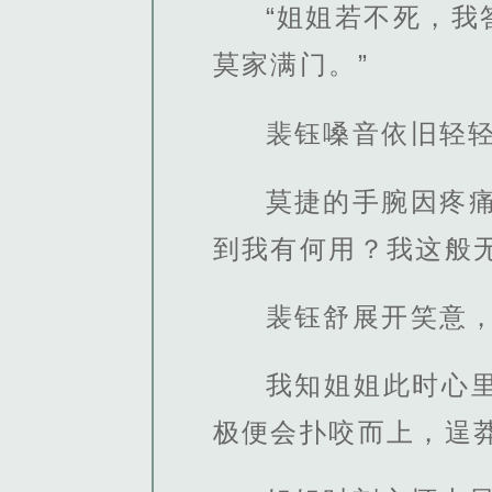
“姐姐若不死，
莫家满门。”
裴钰嗓音依旧轻轻
莫捷的手腕因疼
到我有何用？我这般
裴钰舒展开笑意
我知姐姐此时心
极便会扑咬而上，逞