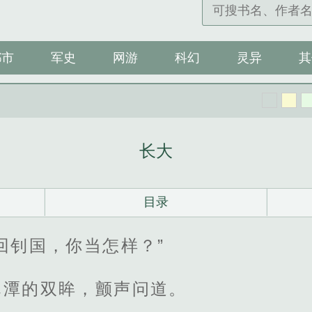
都市
军史
网游
科幻
灵异
其
长大
目录
回钊国，你当怎样？”
寒潭的双眸，颤声问道。