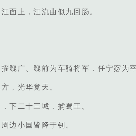
在江面上，江流曲似九回肠。
，擢魏广、魏前为车骑将军，任宁宓为
东方，光华竟天。
蜀，下二十三城，掳蜀王。
，周边小国皆降于钊。