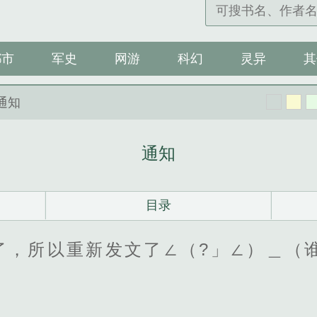
都市
军史
网游
科幻
灵异
其
 通知
通知
目录
了，所以重新发文了∠（?」∠）＿（