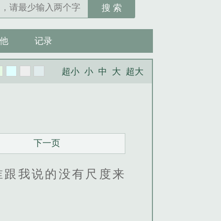
搜 索
他
记录
超小
小
中
大
超大
下一页
谁跟我说的没有尺度来