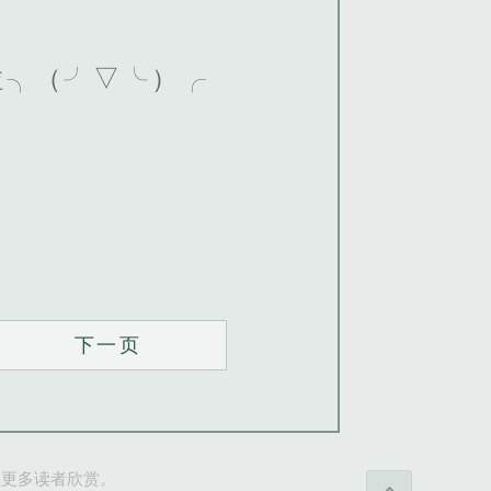
啦╮（╯▽╰）╭
下一页
让更多读者欣赏。