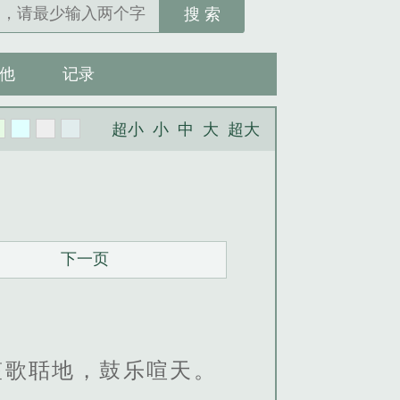
搜 索
他
记录
超小
小
中
大
超大
下一页
笙歌聒地，鼓乐喧天。