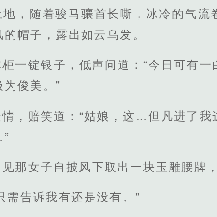
土地，随着骏马骧首长嘶，冰冷的气流
风的帽子，露出如云乌发。
掌柜一锭银子，低声问道：“今日可有一
为俊美。”
表情，赔笑道：“姑娘，这…但凡进了我
”
便见那女子自披风下取出一块玉雕腰牌
只需告诉我有还是没有。”