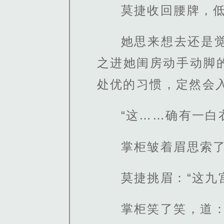
莫捷收回腰牌，
她思来想去还是
之进她闺房动手动脚
处优的习惯，定然会
“这……确有一白
掌柜皱着眉思索
莫捷挑眉：“这九
掌柜笑了笑，道