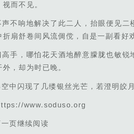
，视而不见。
不声不响地解决了此二人，抬眼便见二
中折扇舒卷间风流倜傥，自是一副看好
门高手，哪怕花天酒地醉意朦胧也敏锐
开外，却为时已晚。
得空中闪现了几缕银丝光芒，若澄明皎
s://www.soduso.org
下一页继续阅读