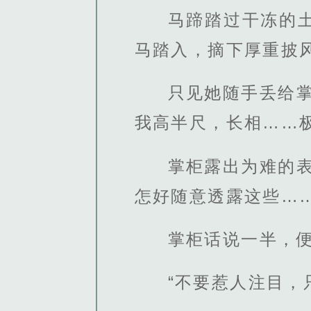
马蹄踏过干冻的
马踏入，摘下厚重披
只见她随手丢给
我高半尺，长相……极
掌柜露出为难的
怎好随意透露这些……
掌柜话说一半，
“不要惹人注目，