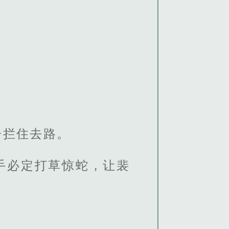
。
子拦住去路。
手必定打草惊蛇，让裴