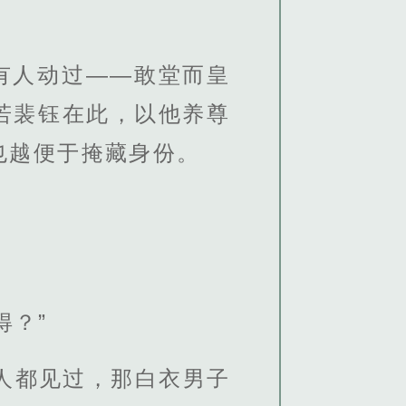
有人动过——敢堂而皇
若裴钰在此，以他养尊
也越便于掩藏身份。
得？”
人都见过，那白衣男子