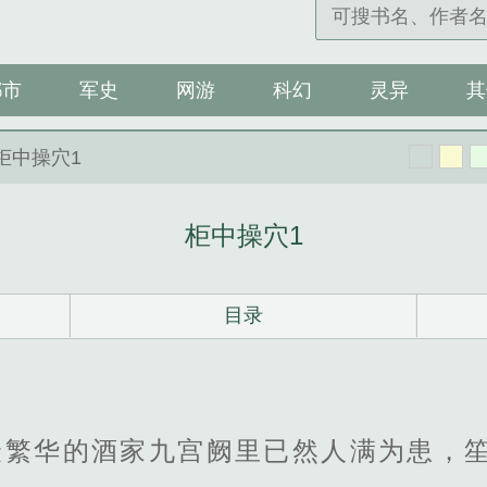
都市
军史
网游
科幻
灵异
其
 柜中操穴1
柜中操穴1
目录
最繁华的酒家九宫阙里已然人满为患，