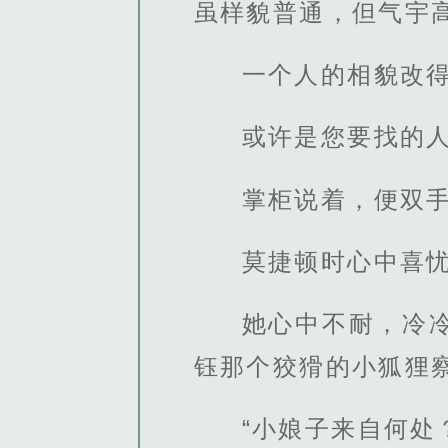
虽样貌普通，但气宇
一个人的相貌改
或许是您要找的人
掌柜说着，便双
莫捷顿时心中喜
她心中不耐，冷
钰那个狡猾的小狐狸
“小娘子来自何处