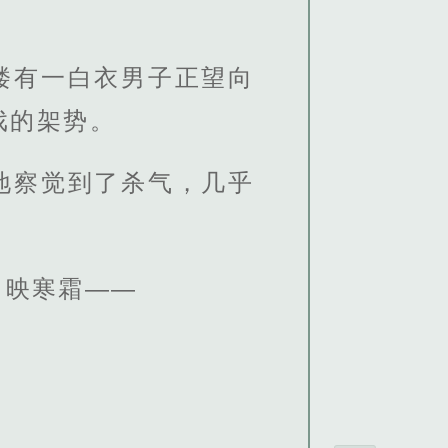
楼有一白衣男子正望向
戏的架势。
地察觉到了杀气，几乎
月映寒霜——