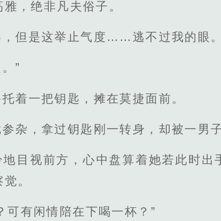
高雅，绝非凡夫俗子。
得，但是这举止气度……逃不过我的眼
。”
手托着一把钥匙，摊在莫捷面前。
忧参杂，拿过钥匙刚一转身，却被一男
冷地目视前方，心中盘算着她若此时出
察觉。
？可有闲情陪在下喝一杯？”