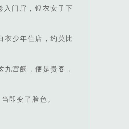
卷入门扉，银衣女子下
白衣少年住店，约莫比
这九宫阙，便是贵客，
，当即变了脸色。