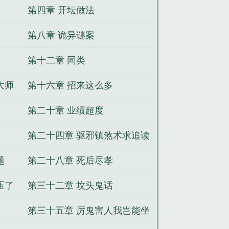
第四章 开坛做法
黄正张国亮小说全文
主角杨逸秦玉莲
全文
小说主角杨逸
杨逸秦玉莲笔趣
第八章 诡异谜案
催眠之眼
主角李正安刘建国小说全
第十二章 同类
大师
第十六章 招来这么多
第二十章 业绩超度
第二十四章 驱邪镇煞术求追读
题
第二十八章 死后尽孝
压了
第三十二章 坟头鬼话
第三十五章 厉鬼害人我岂能坐