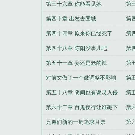
第三十六章 你能看见她
第
第四十章 出发去固城
第
第四十四章 原来你已经死了
第
第四十八章 陈阳没事儿吧
第
第五十一章 姜还是老的辣
第
对前文做了一个微调整不影响
第
后续剧情
第五十八章 阴间也有魙灵入侵
第
第六十二章 百鬼夜行让谁跪下
第
兄弟们新的一周跪求月票
第