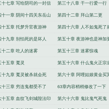
三十七章 写给阴司的一封信
第三十八章 干一行爱一行
四十一章 阴间十四关东岳山
第四十二章 拜山第二更
四十五章 托梦升官夜游神
第四十六章 人不如鬼死了
了
四十九章 别怕死的是坏人
第五十章 夜游神也是神加
五十二章 吃人的迷雾
第五十三章 迷雾惊魂
五十五章 魙灵
第五十六章 什么鬼火正宗
火法好不
五十九章 魙灵被杀就会死
第六十章 阿哩姑娘黄金买
六十三章 穷连鬼都受不了
63章内容稍稍修改了一下
六十五章 血纹飞剑城隍法印
第六十六章 鬼比鬼气死鬼