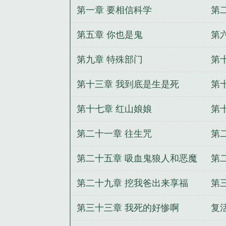
第一章 要相信科学
第
新章节列表
李正安刘建国后续
李
全集阅读
黄正张国亮后续
黄正张
第五章 你也是鬼
第
阁无弹窗
主角杨逸秦玉莲腰不好领
文
黄正张国亮我的曹贼人生笔趣阁
第九章 特殊部门
第
第十三章 我到底是生是死
第
第十七章 红山娘娘
第
第二十一章 往生咒
第
第二十五章 吸血鬼狼人和恶魔
第
第二十九章 挖我爸出来享福
第
第三十三章 我死的好惨啊
复