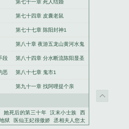
我们吧
第七十一章 死人结婚
第七十四章 皮囊老鼠
第七十七章 陈阳封神1
第八十章 夜游五龙山黄河水鬼
4
手段
第八十四章 分水断流陈阳显圣
8
的恶
第八十七章 鬼市1
第九十一章 找阿哩提个亲
朝
她死后的第三十年
汉末小士族
西
地狱
医仙王妃很傲娇
丞相夫人您太
，好火辣！
洪荒之混乱大道
豪门强