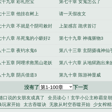
六十九章 彩礼挖宝
第七十章 女鬼怎么了
七十三章 他挂在树上
请一天假改文
七十六章 不就是个阴司敕封
上架感言 跪求首订
七十八章 吊死鬼的小癖好2
第七十九章 神魂驱物3
八十二章 夜钓水鬼6
第八十三章 玄阴摄魂神仙
7
八十五章 阿哩求救黑山老妖
第八十六章 从地狱跑出来
鬼
八十九章 阴兵借道3
第九十章 陈游神显威
没有了
下一页
随口说的女朋友成真了
全员读心！玄学小公主称霸皇
唤玩家开始
太古吞噬诀
无敌从时空吞噬开始
少女榨精
庶女傻后
诸天神话入侵
毒女娇凰
帝尊又撩我了：娇后