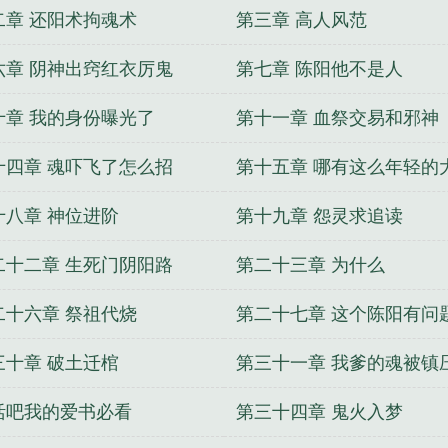
二章 还阳术拘魂术
第三章 高人风范
正安刘建国笔趣阁
大宋文豪西湖遇雨笔趣阁无弹窗
主角
国亮笔趣阁
主角秦玉莲小说阅读
领导夫人杨逸免费阅读
六章 阴神出窍红衣厉鬼
第七章 陈阳他不是人
导夫人扶我凌云志
(番外)+(全文)李正安刘建国我欲登顶
十章 我的身份曝光了
第十一章 血祭交易和邪神
十四章 魂吓飞了怎么招
第十五章 哪有这么年轻的
十八章 神位进阶
第十九章 怨灵求追读
二十二章 生死门阴阳路
第二十三章 为什么
二十六章 祭祖代烧
第二十七章 这个陈阳有问
三十章 破土迁棺
第三十一章 我爹的魂被镇
活吧我的爱书必看
第三十四章 鬼火入梦