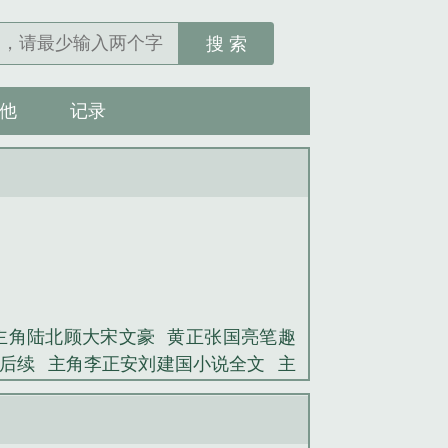
搜 索
他
记录
主角陆北顾大宋文豪
黄正张国亮笔趣
后续
主角李正安刘建国小说全文
主
杨逸秦玉莲笔趣阁无弹窗
主角杨逸秦
玉莲全集阅读
主角大宋文豪陆北顾全
主角陆北顾大宋文豪
杨逸秦玉莲最