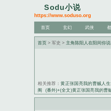
Sodu小说
https://www.soduso.org
首页
玄幻
武侠
首页
> 军史 >
主角陈阳人在阳间你说
相关推荐：
黄正张国亮我的曹贼人生
阁
(番外)+(全文)黄正张国亮我的曹
角秦玉莲小说阅读
催眠之眼
大宋
玉莲腰不好领导夫人扶我凌云志
主
集阅读
小说主角杨逸
(番外)+(全