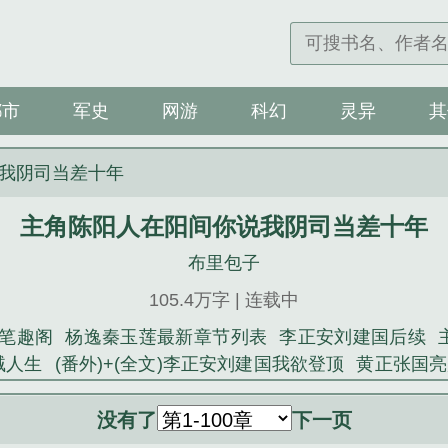
都市
军史
网游
科幻
灵异
其
我阴司当差十年
主角陈阳人在阳间你说我阴司当差十年
布里包子
105.4万字 | 连载中
笔趣阁
杨逸秦玉莲最新章节列表
李正安刘建国后续
贼人生
(番外)+(全文)李正安刘建国我欲登顶
黄正张国亮
文豪西湖遇雨笔趣阁无弹窗
领导夫人杨逸免费阅读全文
角黄正张国亮小说全文
李正安刘建国笔趣阁
主角杨逸秦
没有了
下一页
文)黄正张国亮我的曹贼人生
主角大宋文豪陆北顾全集阅读