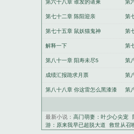
第六十八章 谁发的请柬
第
第七十二章 陈阳迎亲
第
第七十五章 鼠妖猫鬼神
第
么
解释一下
第
第八十一章 阳寿未尽5
第
成绩汇报跪求月票
第
第八十八章 你这雷怎么黑漆漆
第
的2
最新小说：
高门萌妻：叶少心尖宠
游：原来我早已超脱大道
救世从召
匪
万古神帝最快更新
天降特工：