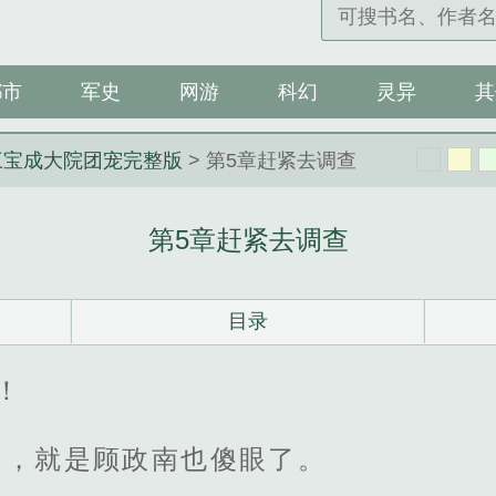
都市
军史
网游
科幻
灵异
其
三宝成大院团宠完整版
> 第5章赶紧去调查
第5章赶紧去调查
目录
！
们，就是顾政南也傻眼了。