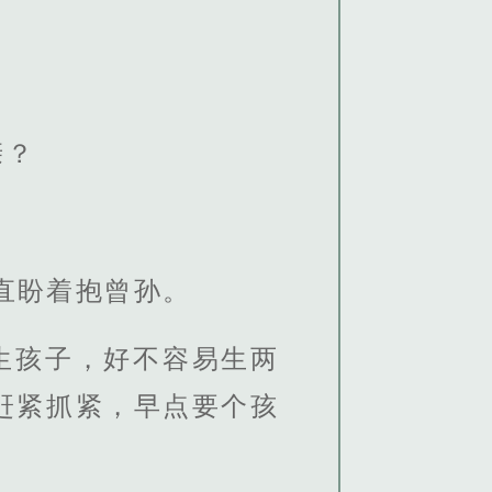
亲？
直盼着抱曾孙。
生孩子，好不容易生两
赶紧抓紧，早点要个孩