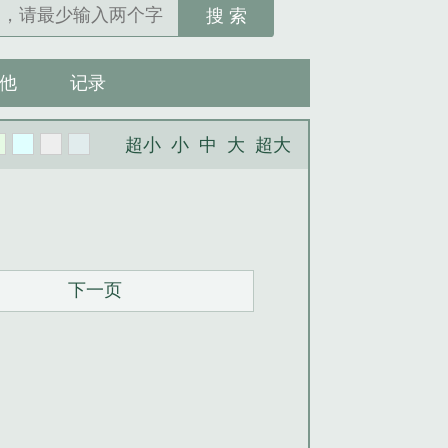
搜 索
他
记录
超小
小
中
大
超大
下一页