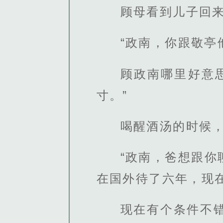
顾母看到儿子回
“政南，你跟敬亭
顾政南哪里好意
寸。”
喝醒酒汤的时候
“政南，爸想跟
在国外待了六年，现
现在有个条件不