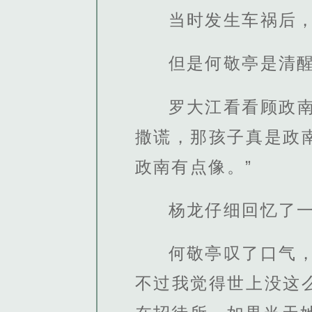
当时发生车祸后
但是何敬亭是清
罗大江看看顾政
撒谎，那孩子真是政
政南有点像。”
杨龙仔细回忆了
何敬亭叹了口气
不过我觉得世上没这