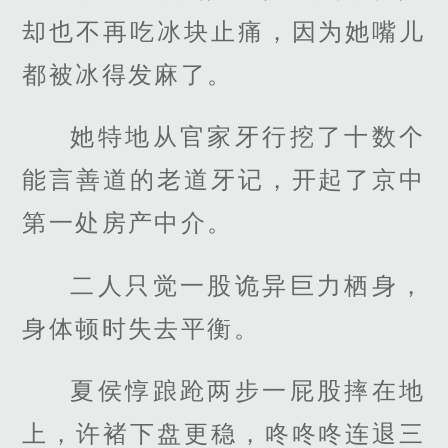
却也不再吃冰块止痛，因为她嘴儿
都被冰得发麻了。
她特地从官家牙行挖了十数个
能言善道的老道牙记，开起了京中
第一处房产中介。
二人只觉一股诡异巨力栖身，
身体顿时失去平衡。
夏侯惇踉跄两步一屁股摔在地
上，许褚下盘更稳，咚咚咚连退三