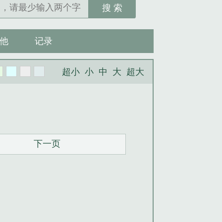
搜 索
他
记录
超小
小
中
大
超大
下一页