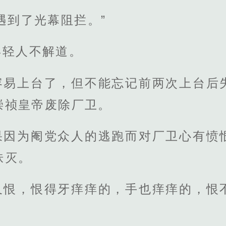
遇到了光幕阻拦。”
年轻人不解道。
容易上台了，但不能忘记前两次上台后
崇祯皇帝废除厂卫。
果因为阉党众人的逃跑而对厂卫心有愤
诛灭。
又恨，恨得牙痒痒的，手也痒痒的，恨