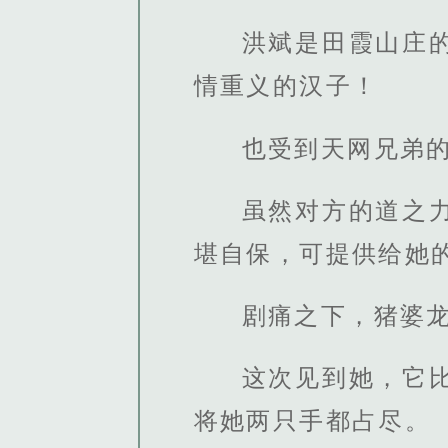
洪斌是田霞山庄
情重义的汉子！
也受到天网兄弟
虽然对方的道之
堪自保，可提供给她
剧痛之下，猪婆
这次见到她，它
将她两只手都占尽。