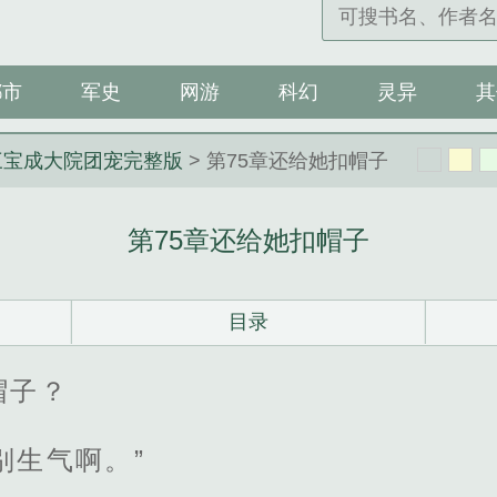
都市
军史
网游
科幻
灵异
其
三宝成大院团宠完整版
> 第75章还给她扣帽子
第75章还给她扣帽子
目录
帽子？
别生气啊。”