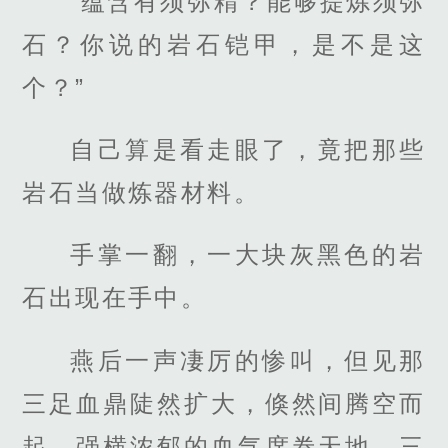
“蕴含有须弥精？能够提炼须弥
石？你说的岩石铠甲，是不是这
个？”
自己算是看走眼了，竟把那些
岩石当做炼器材料。
手掌一翻，一大块灰黑色的岩
石出现在手中。
燕后一声凄厉的惨叫，但见那
三足血鼎陡然扩大，倏然间腾空而
起，强横浓郁的血气席卷天地，三