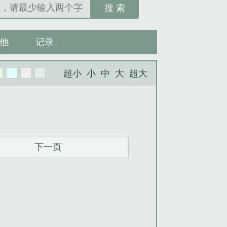
搜 索
他
记录
超小
小
中
大
超大
下一页
。