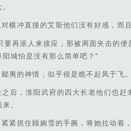
大。
就对横冲直撞的艾斯他们没有好感，而
军只要再派人来接应，那被两面夹击的便
阜阳城怕是没有那么简单吧？”
是鄙夷的神情，似乎很是瞧不起凤于飞
住之后，淮阳武府的四大长老他们也赶
回来。
手紧紧抓住顾婉雪的手腕，将她拉动着