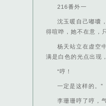
216番外一
沈玉暖自己嘟囔
得喧哗，她不在意，
杨天站立在虚空
满是白色的光点出现
“哼！
一定是这样的。”
李珊珊哼了哼，