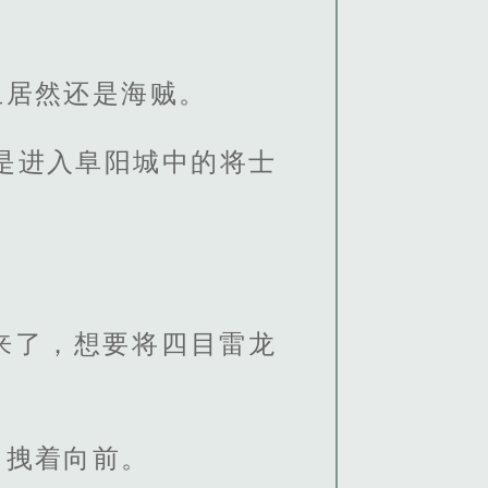
且居然还是海贼。
是进入阜阳城中的将士
。
来了，想要将四目雷龙
，拽着向前。