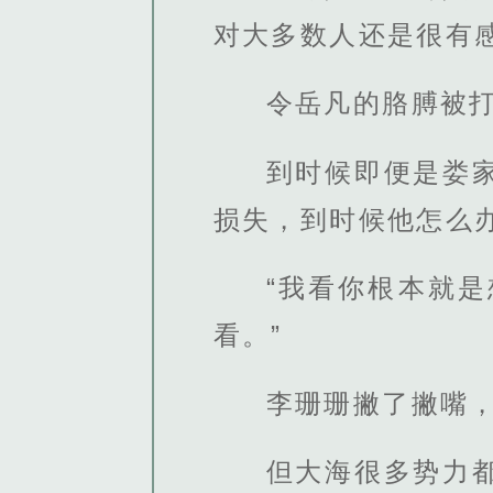
对大多数人还是很有
令岳凡的胳膊被
到时候即便是娄
损失，到时候他怎么
“我看你根本就
看。”
李珊珊撇了撇嘴
但大海很多势力