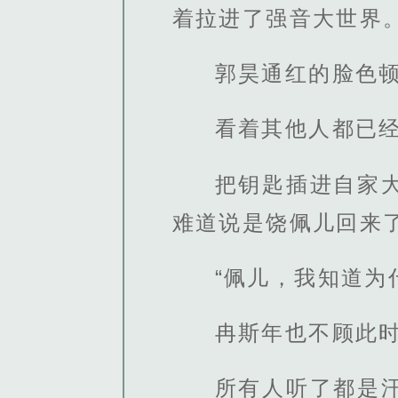
着拉进了强音大世界
郭昊通红的脸色
看着其他人都已
把钥匙插进自家
难道说是饶佩儿回来
“佩儿，我知道为
冉斯年也不顾此
所有人听了都是