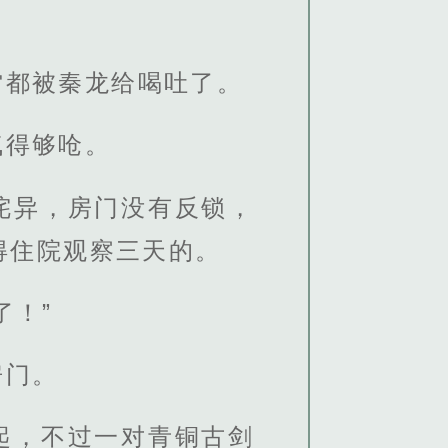
雷都被秦龙给喝吐了。
气得够呛。
诧异，房门没有反锁，
得住院观察三天的。
了！”
房门。
起，不过一对青铜古剑