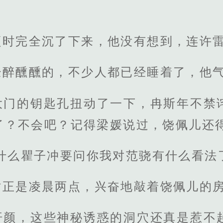
。
顿时完全沉了下来，他没有想到，连许
经醉醺醺的，不少人都已经睡着了，他
大门的钥匙孔扭动了一下，冉斯年不禁
了？不会吧？记得梁媛说过，饶佩儿还
什么瞿子冲要问你我对范骁有什么看法
时正是凌晨两点，兴奋地敲着饶佩儿的
汗颜，这些神秘诱惑的洞穴还真是惹不