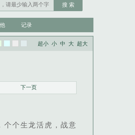
搜 索
他
记录
超小
小
中
大
超大
下一页
，个个生龙活虎，战意