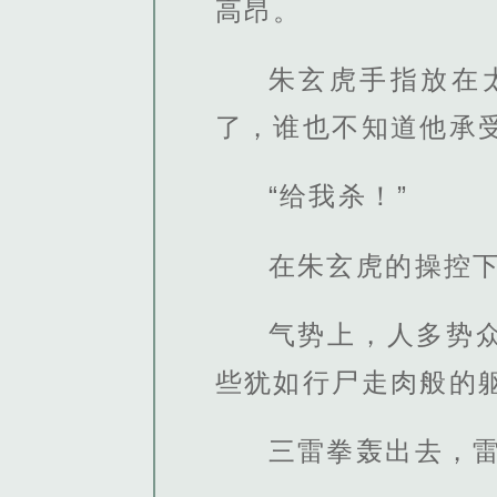
高昂。
朱玄虎手指放在
了，谁也不知道他承
“给我杀！”
在朱玄虎的操控
气势上，人多势
些犹如行尸走肉般的
三雷拳轰出去，