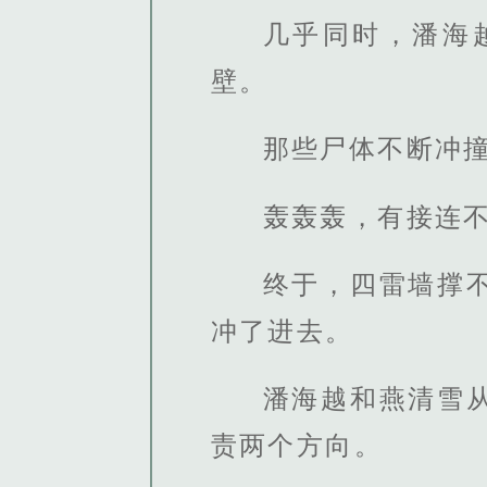
几乎同时，潘海
壁。
那些尸体不断冲
轰轰轰，有接连
终于，四雷墙撑
冲了进去。
潘海越和燕清雪
责两个方向。