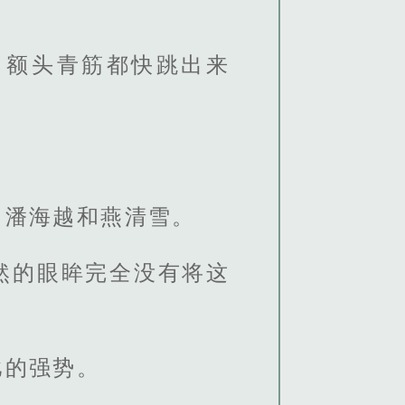
，额头青筋都快跳出来
了潘海越和燕清雪。
然的眼眸完全没有将这
比的强势。