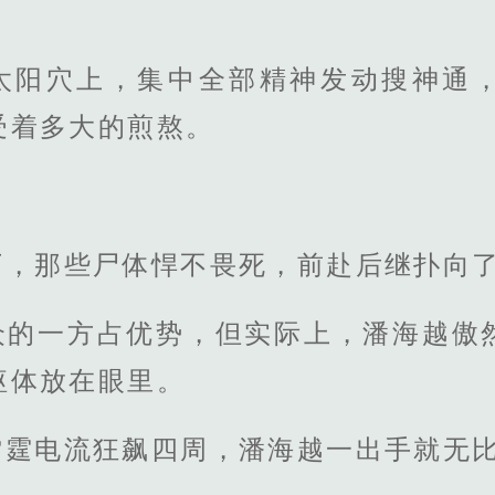
太阳穴上，集中全部精神发动搜神通
受着多大的煎熬。
下，那些尸体悍不畏死，前赴后继扑向
众的一方占优势，但实际上，潘海越傲
躯体放在眼里。
雷霆电流狂飙四周，潘海越一出手就无