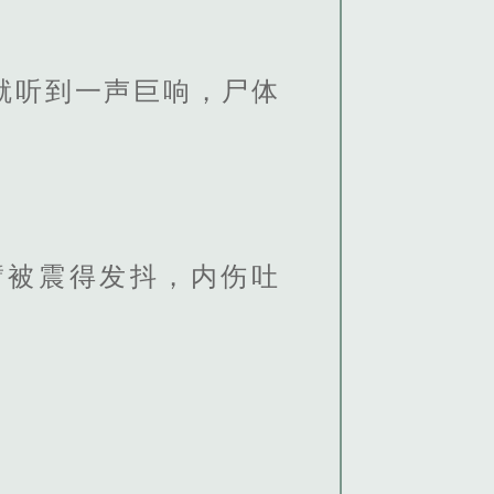
就听到一声巨响，尸体
臂被震得发抖，内伤吐
。