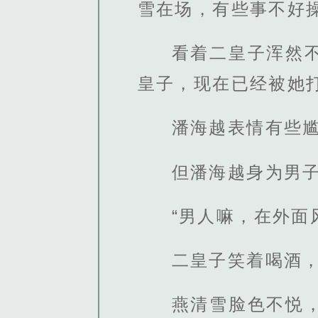
雪在场，有些事不好
看着二皇子浑然
皇子，现在已经被她
潘海越表情有些
但潘海越身为男
“男人嘛，在外面
二皇子笑着喝酒
燕清雪脸色不悦