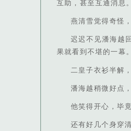
互助，甚至互通消息
燕清雪觉得奇怪
迟迟不见潘海越
果就看到不堪的一幕
二皇子衣衫半解
潘海越稍微好点
他笑得开心，毕
还有好几个身穿