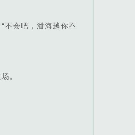
“不会吧，潘海越你不
收场。