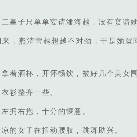
。
，二皇子只单单宴请潘海越，没有宴请
回来，燕清雪越想越不对劲，于是她就
。
，拿着酒杯，开怀畅饮，被好几个美女
，衣衫整齐一些。
竟左拥右抱，十分的惬意。
清凉的女子在扭动腰肢，跳舞助兴。