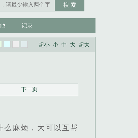
搜 索
他
记录
超小
小
中
大
超大
下一页
什么麻烦，大可以互帮