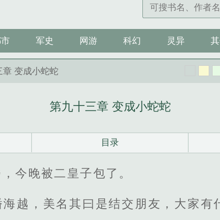
都市
军史
网游
科幻
灵异
其
三章 变成小蛇蛇
第九十三章 变成小蛇蛇
目录
楼，今晚被二皇子包了。
潘海越，美名其曰是结交朋友，大家有