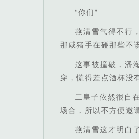
“你们”
燕清雪气得不行
那咸猪手在碰那些不
这事被撞破，潘
穿，慌得差点酒杯没
二皇子依然很自
场合，所以不方便邀
燕清雪这才明白