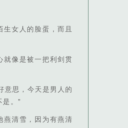
陌生女人的脸蛋，而且
心就像是被一把利剑贯
好意思，今天是男人的
是。”
她燕清雪，因为有燕清