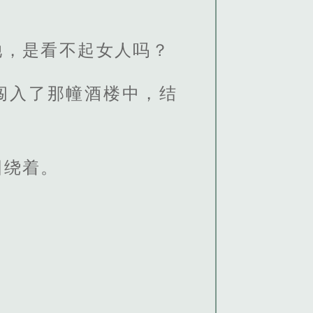
她，是看不起女人吗？
闯入了那幢酒楼中，结
围绕着。