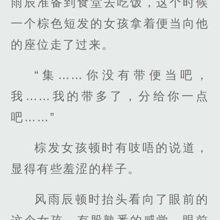
雨辰准备到食堂去吃饭，这个时候
一个棕色短发的女孩拿着便当向他
的座位走了过来。
“集……你没有带便当吧，
我……我的带多了，分给你一点
吧……”
棕发女孩顿时有吱唔的说道，
显得有些羞涩的样子。
风雨辰顿时抬头看向了眼前的