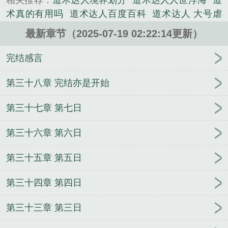
相关推荐：
道术达人境界划分
道术达人人世浮海
道
术真的有用吗
道术达人百度百科
道术达人 大号虐
菜
道术达人精校txt
道术达人TXT
道术达人浮浊苦
最新章节（2025-07-19 02:22:14更新）
海
道术达人女主
道术达人百科
道 术什么意思
道
术达人鬼行孙
道术达人中上清神通有哪些
道术达人
完结感言
txt
道术达人 百度
道术达人的境界划分
道术达人设
定
道术达人 完结感言 免费
道术大师
道术知乎
道
第三十八章 完结亦是开始
术达人TX
道术达人十二境界详解
道术达人 书评
道
第三十七章 第七日
术达人 起点中文网
道术大师的网红之路
道术达人
虫梦
道术达人炼皮
道术达人笔趣阁
西游之绝代凶
第三十六章 第六日
蟾
混在大宋江湖的日子
农女当家
逆向旅行
摄政
王的小祖宗又撒野了
信仰时代
重生之锦年
钢铁森
第三十五章 第五日
林
重生1982，岳父一家上门逼婚
快穿之我是他前女
友
代练帝国
无敌召唤
无敌逆天修改系统
种田系
第三十四章 第四日
废土
海棠无泪陌余香
摄政王的小祖宗六岁了
在豪
门当妈宝女怎么啦
万人嫌觉醒后被豪门大佬宠了
择
第三十三章 第三日
仙录
花都神医陈轩免费阅读