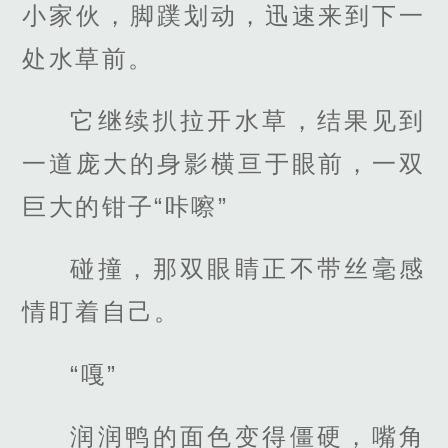
小家伙，脚蹼划动，迅速来到下一
处水草前。
它继续扒拉开水草，结果见到
一道庞大的身影横亘于眼前，一双
巨大的钳子“咔嚓”
碰撞，那双眼睛正不带丝毫感
情盯着自己。
“嘎”
润润鸭的面色变得僵硬，嘴角