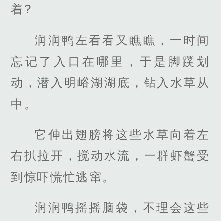
着?
润润鸭左看看又瞧瞧，一时间
忘记了入口在哪里，于是脚蹼划
动，潜入明峪湖湖底，钻入水草从
中。
它伸出翅膀将这些水草向着左
右扒拉开，搅动水流，一群虾蟹受
到惊吓慌忙逃窜。
润润鸭摇摇脑袋，不理会这些