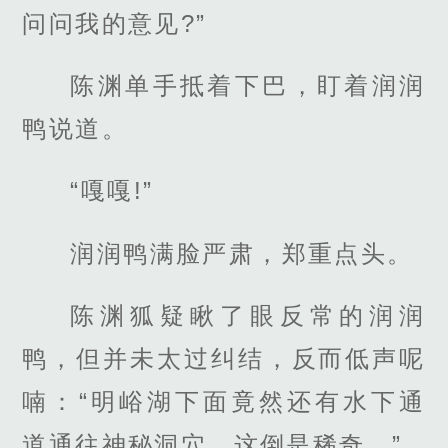
问问我的意见?”
陈渊单手抵着下巴，盯着润润
鸭说道。
“嘎嘎!”
润润鸭满脸严肃，郑重点头。
陈渊狐疑瞅了眼反常的润润
鸭，但并未太过纠结，反而低声呢
喃：“明峪湖下面竟然还有水下通
道通往神秘洞穴，这倒是稀奇。”