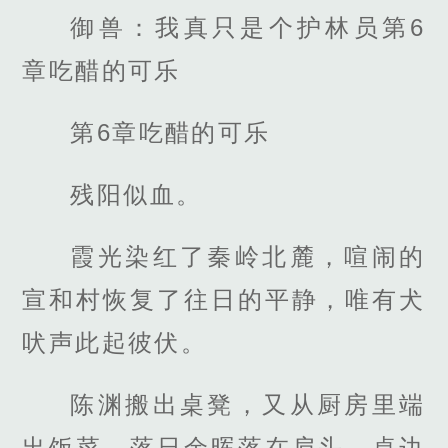
御兽：我真只是个护林员第6
章吃醋的可乐
第6章吃醋的可乐
残阳似血。
霞光染红了秦岭北麓，喧闹的
宣和村恢复了往日的平静，唯有犬
吠声此起彼伏。
陈渊搬出桌凳，又从厨房里端
出饭菜，落日余晖落在肩头，桌边