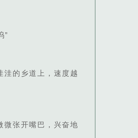
呜”
洼洼的乡道上，速度越
微微张开嘴巴，兴奋地