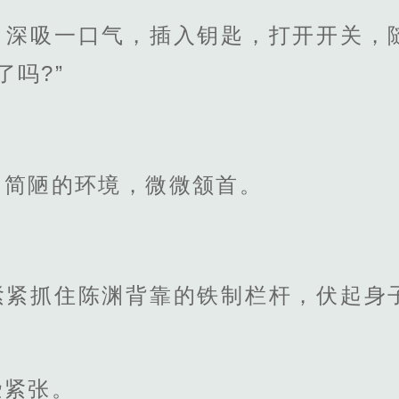
，深吸一口气，插入钥匙，打开开关，
了吗?”
内简陋的环境，微微颔首。
紧紧抓住陈渊背靠的铁制栏杆，伏起身
些紧张。