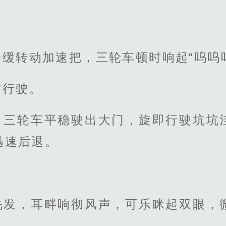
缓转动加速把，三轮车顿时响起“呜呜
前行驶。
，三轮车平稳驶出大门，旋即行驶坑坑
迅速后退。
毛发，耳畔响彻风声，可乐眯起双眼，