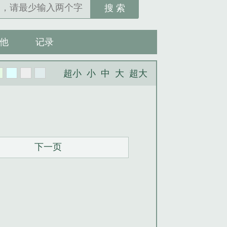
搜 索
他
记录
超小
小
中
大
超大
下一页