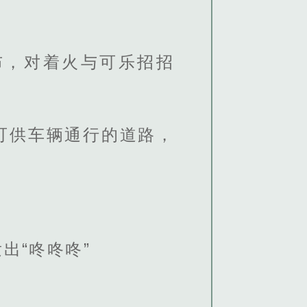
布，对着火与可乐招招
可供车辆通行的道路，
出“咚咚咚”