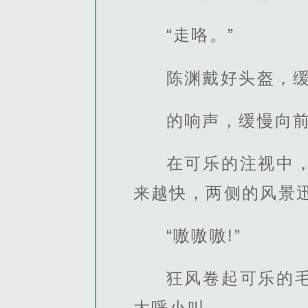
“走咯。”
陈渊戴好头盔，缓
的响声，缓慢向
在可乐的注视中
来越快，两侧的风景
“嗷嗷嗷!”
狂风卷起可乐的
大呼小叫。