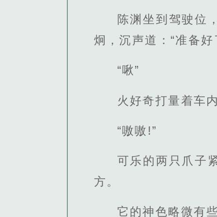
陈渊坐到驾驶位
炯，沉声道：“准备好
“啾”
火好奇打量着车
“嗷嗷!”
可乐的两只爪子
方。
它的神色略微有