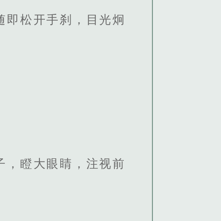
随即松开手刹，目光炯
子，瞪大眼睛，注视前