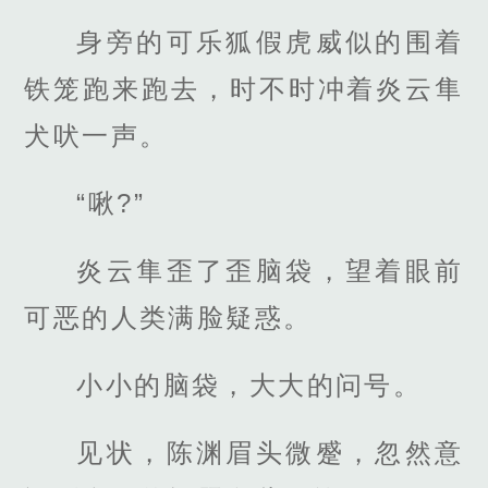
身旁的可乐狐假虎威似的围着
铁笼跑来跑去，时不时冲着炎云隼
犬吠一声。
“啾?”
炎云隼歪了歪脑袋，望着眼前
可恶的人类满脸疑惑。
小小的脑袋，大大的问号。
见状，陈渊眉头微蹙，忽然意