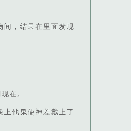
物间，结果在里面发现
。
到现在。
晚上他鬼使神差戴上了