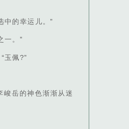
选中的幸运儿。”
之一。”
玉佩?”
李峻岳的神色渐渐从迷