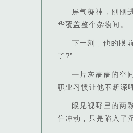
屏气凝神，刚刚
华覆盖整个杂物间。
下一刻，他的眼
了?”
一片灰蒙蒙的空
职业习惯让他不断深
眼见视野里的两
住冲动，只是陷入了