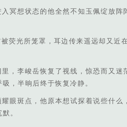
进入冥想状态的他全然不知玉佩绽放阵
前被荧光所笼罩，耳边传来遥远却又近在
间里，李峻岳恢复了视线，惊恐而又迷
呼吸，半晌后终于恢复冷静。
颗耀眼斑点，他原本想试探着说些什么
沉默。