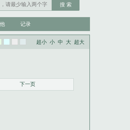
搜 索
他
记录
超小
小
中
大
超大
下一页