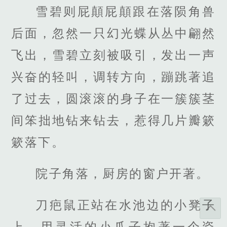
雪碧则屁顛屁顛跟在落陨角兽
后面，忽然一只幻光蝶从丛中翩然
飞出，雪碧立刻被吸引，发出一声
兴奋的轻叫，调转方向，蹦跳著追
了过去，圆滚滚的身子在一簇簇茎
间笨拙地钻来钻去，惹得几片瓣簌
簌落下。
院子角落，厨房的窗户开著。
刀疤鼠正站在水池边的小凳子
上，用灵活的小爪子抱著一个瓷