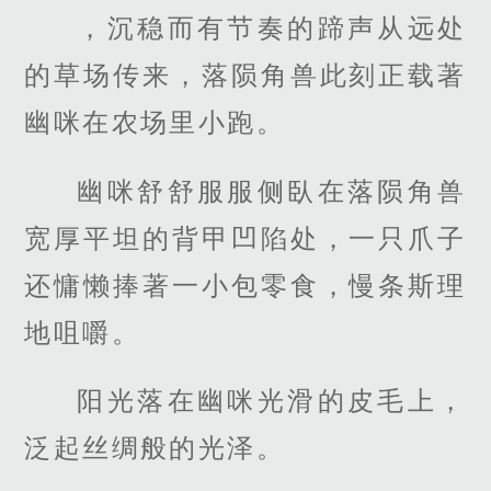
，沉稳而有节奏的蹄声从远处
的草场传来，落陨角兽此刻正载著
幽咪在农场里小跑。
幽咪舒舒服服侧臥在落陨角兽
宽厚平坦的背甲凹陷处，一只爪子
还慵懒捧著一小包零食，慢条斯理
地咀嚼。
阳光落在幽咪光滑的皮毛上，
泛起丝绸般的光泽。