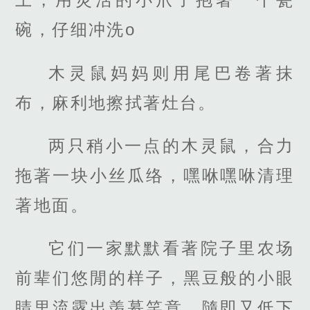
碗，仔细冲洗o
木灵鼠妈妈则用尾巴卷著抹
布，麻利地擦拭著灶台。
两只稍小一点的木灵鼠，合力
拖著一块小丝瓜络，嘿咻嘿咻清理
著地面。
它们一家默默看著院子里农场
前辈们悠閒的样子，黑豆般的小眼
睛里流露出羡慕笑意，隨即又低下