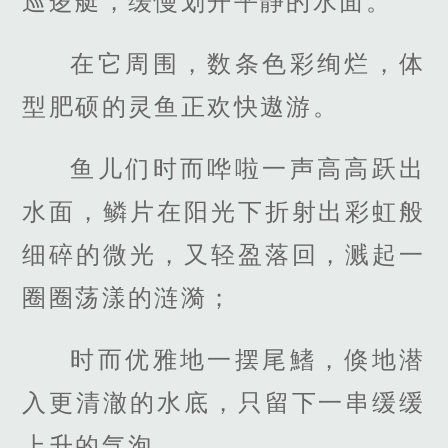
巡逻艇，缓慢划开平静的水面。
在它周围，数条色彩绚烂，体
型肥硕的灵鱼正欢快遨游。
鱼儿们时而哗啦一声高高跃出
水面，鳞片在阳光下折射出彩虹般
细碎的微光，又轻盈落回，溅起一
圈圈荡漾的涟漪；
时而优雅地一摆尾鰭，倏地潜
入更清澈的水底，只留下一串缓缓
上升的气泡。