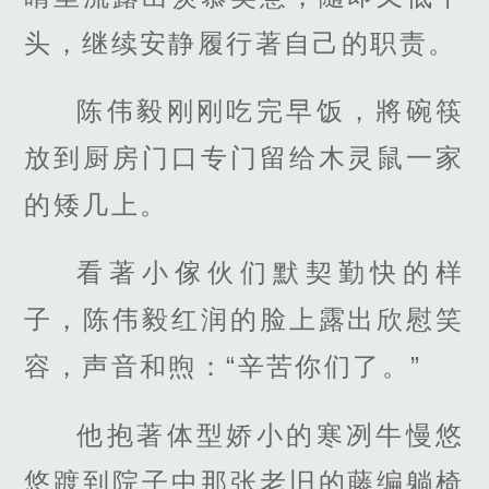
头，继续安静履行著自己的职责。
陈伟毅刚刚吃完早饭，將碗筷
放到厨房门口专门留给木灵鼠一家
的矮几上。
看著小傢伙们默契勤快的样
子，陈伟毅红润的脸上露出欣慰笑
容，声音和煦：“辛苦你们了。”
他抱著体型娇小的寒冽牛慢悠
悠踱到院子中那张老旧的藤编躺椅