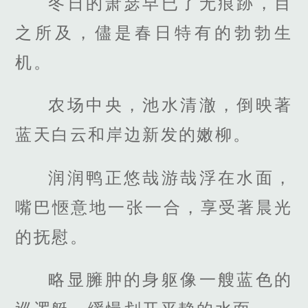
冬日的萧瑟早已了无痕跡，目
之所及，儘是春日特有的勃勃生
机。
农场中央，池水清澈，倒映著
蓝天白云和岸边新发的嫩柳。
润润鸭正悠哉游哉浮在水面，
嘴巴愜意地一张一合，享受著晨光
的抚慰。
略显臃肿的身躯像一艘蓝色的