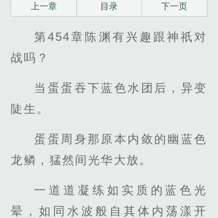
上一章
目录
下一页
第454章陈渊有兴趣跟神祇对
战吗？
当蛋蛋吞下蓝色水团后，异变
陡生。
蛋蛋周身那原本内敛的幽蓝色
龙鳞，猛然间光华大放。
一道道凝练如实质的蓝色光
晕，如同水波般自其体内荡漾开