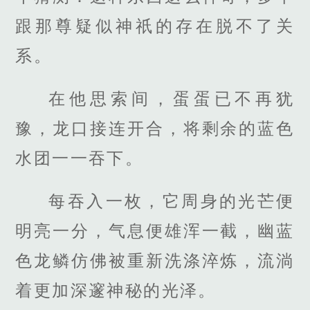
跟那尊疑似神祇的存在脱不了关
系。
在他思索间，蛋蛋已不再犹
豫，龙口接连开合，将剩余的蓝色
水团一一吞下。
每吞入一枚，它周身的光芒便
明亮一分，气息便雄浑一截，幽蓝
色龙鳞仿佛被重新洗涤淬炼，流淌
着更加深邃神秘的光泽。