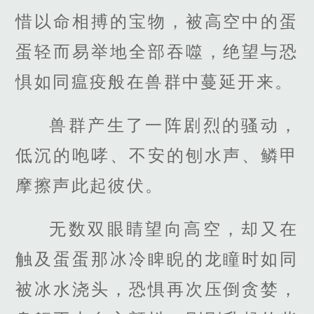
惜以命相搏的宝物，被高空中的蛋
蛋轻而易举地全部吞噬，绝望与恐
惧如同瘟疫般在兽群中蔓延开来。
兽群产生了一阵剧烈的骚动，
低沉的咆哮、不安的刨水声、鳞甲
摩擦声此起彼伏。
无数双眼睛望向高空，却又在
触及蛋蛋那冰冷睥睨的龙瞳时如同
被冰水浇头，恐惧再次压倒贪婪，