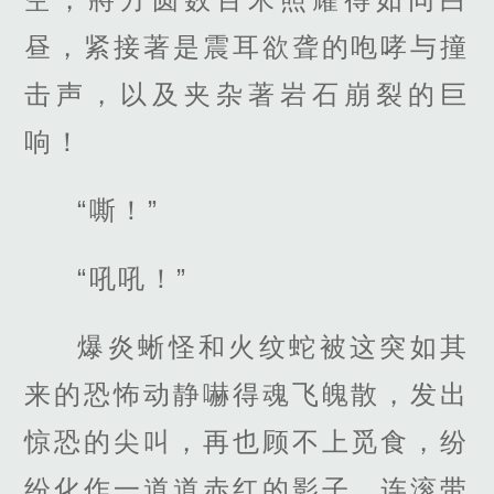
昼，紧接著是震耳欲聋的咆哮与撞
击声，以及夹杂著岩石崩裂的巨
响！
“嘶！”
“吼吼！”
爆炎蜥怪和火纹蛇被这突如其
来的恐怖动静嚇得魂飞魄散，发出
惊恐的尖叫，再也顾不上觅食，纷
纷化作一道道赤红的影子，连滚带