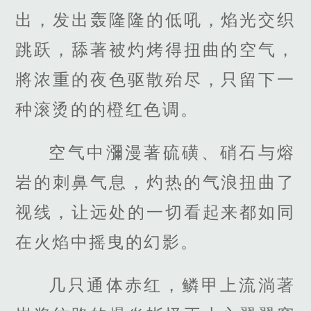
出，发出轰隆隆的低吼，焰光交织
跳跃，舔著被灼烤得扭曲的空气，
將浓重的夜色驱散殆尽，只留下一
种滚烫的的橙红色调。
空气中瀰漫著硫磺、硝石与熔
岩的刺鼻气息，灼热的气浪扭曲了
视线，让远处的一切看起来都如同
在火焰中摇曳的幻影。
几只通体赤红，鳞甲上流淌著