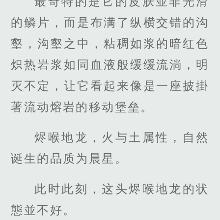
最奇特的是它的皮肤並非光滑
的鳞片，而是布满了纵横交错的沟
壑，沟壑之中，粘稠如浆的暗红色
炽热岩浆如同血液般缓缓流淌，明
灭不定，让它看起来像是一座披掛
著流动熔岩的移动堡垒。
烬喉地龙，火与土属性，自然
诞生的品质为晨星。
此时此刻，这头烬喉地龙的状
態並不好。