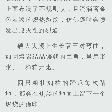
上面布满了不规则状，且流淌著金
色岩浆的炽热裂纹，仿佛隨时会喷
发出毁灭性的烈焰。
硕大头颅上生长著三对弯曲，
如同熔岩结晶铸就的巨角，呈扇形
张开，狰狞无比。
四只粗壮如柱的蹄爪每次踏
地，都会在焦黑的地面上留下一个
燃烧的蹄印。