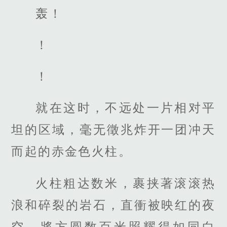
轰！
！
！
就在这时，不远处一片相对平
坦的区域，毫无徵兆炸开一团冲天
而起的赤金色火柱。
火柱粗达数米，裹挟著滚滚热
浪和碎裂的岩石，直衝被映红的夜
空，將方圆数百米照耀得如同白