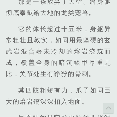
那是一条放弃了天空、將身躯
彻底奉献给大地的龙类宠兽。
它的体长超过十五米，身躯异
常粗壮且敦实，如同用最坚硬的玄
武岩混合著未冷却的熔岩浇筑而
成，覆盖全身的暗沉鳞甲厚重无
比，关节处生有狰狞的骨刺。
其四肢粗短有力，爪子如同巨
大的熔岩镐深深扣入地面。