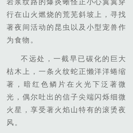
岩浆纹路的爆炎蜥怪正小心翼翼穿
行在山火燃烧的荒芜斜坡上，寻找
著夜间活动的昆虫以及小型宠兽作
为食物。
不远处，一截早已碳化的巨大
枯木上，一条火纹蛇正懒洋洋蜷缩
著，暗红色鳞片在火光下泛著微
光，偶尔吐出的信子尖端闪烁细微
火星，享受著火焰山特有的滚烫夜
风。