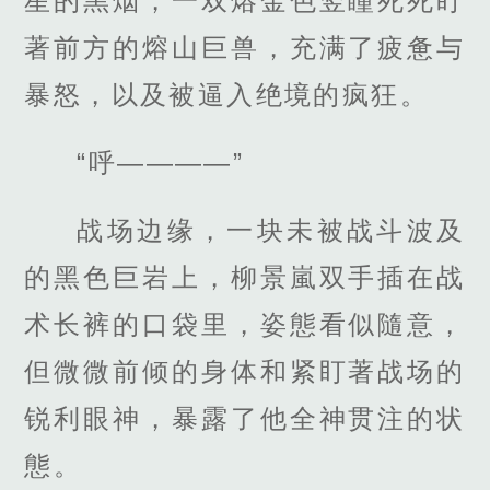
星的黑烟，一双熔金色竖瞳死死盯
著前方的熔山巨兽，充满了疲惫与
暴怒，以及被逼入绝境的疯狂。
“呼————”
战场边缘，一块未被战斗波及
的黑色巨岩上，柳景嵐双手插在战
术长裤的口袋里，姿態看似隨意，
但微微前倾的身体和紧盯著战场的
锐利眼神，暴露了他全神贯注的状
態。