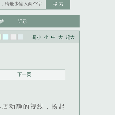
搜 索
他
记录
超小
小
中
大
超大
下一页
具店动静的视线，扬起