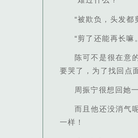
“被欺负，头发都
“剪了还能再长嘛
陈可不是很在意
要哭了，为了找回点面
周振宁很想回她
而且他还没消气
一样！