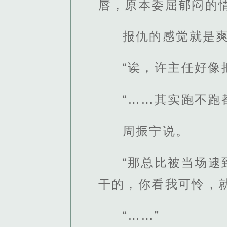
唇，原本委屈郁闷的
报仇的感觉就是
“诶，许主任好像
“……其实跑不跑
周振宁说。
“那总比被当场
干的，你看我可怜，
“……”