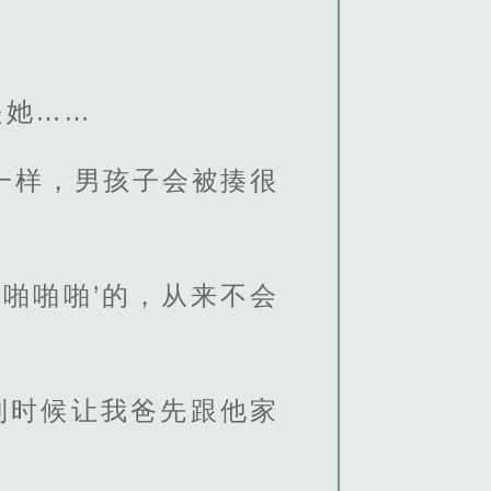
。
是她……
一样，男孩子会被揍很
啪啪啪’的，从来不会
到时候让我爸先跟他家