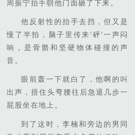
周振宁抬手朝他门面砸了下来。
他反射性的抬手去挡，但又是
慢了半拍，脑子里传来‘砰’一声闷
响，是骨骼和坚硬物体碰撞的声
音。
眼前轰一下就白了，他啊的叫
出声，捂住头弯腰往后急退几步一
屁股坐在地上。
到了这时，李楠和旁边的男同