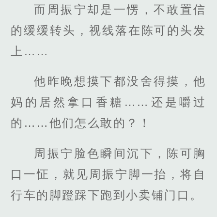
而周振宁却是一愣，不敢置信
的缓缓转头，视线落在陈可的头发
上……
他昨晚想摸下都没舍得摸，他
妈的居然拿口香糖……还是嚼过
的……他们怎么敢的？！
周振宁脸色瞬间沉下，陈可胸
口一怔，就见周振宁脚一抬，将自
行车的脚蹬踩下跑到小卖铺门口。