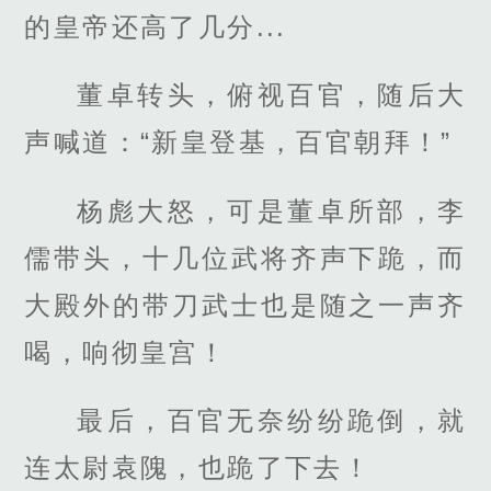
的皇帝还高了几分...
董卓转头，俯视百官，随后大
声喊道：“新皇登基，百官朝拜！”
杨彪大怒，可是董卓所部，李
儒带头，十几位武将齐声下跪，而
大殿外的带刀武士也是随之一声齐
喝，响彻皇宫！
最后，百官无奈纷纷跪倒，就
连太尉袁隗，也跪了下去！