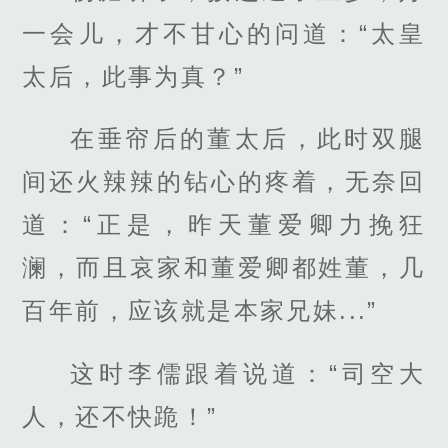
一会儿，才不甘心的问道：“太皇
太后，此事为真？”
在垂帘后的董太后，此时双腿
间还火辣辣的钻心的疼着，无奈回
道：“正是，昨天董爱卿力挽狂
澜，而且哀家和董爱卿都姓董，几
百年前，应该就是本家兄妹...”
这时李儒跟着说道：“司空大
人，还不快跪！”