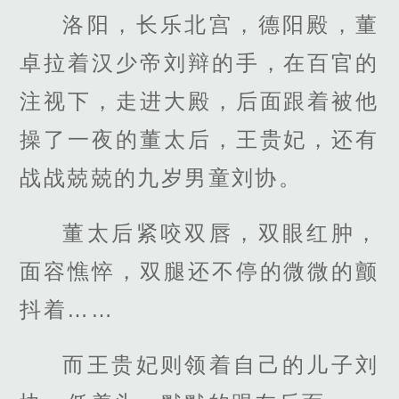
洛阳，长乐北宫，德阳殿，董
卓拉着汉少帝刘辩的手，在百官的
注视下，走进大殿，后面跟着被他
操了一夜的董太后，王贵妃，还有
战战兢兢的九岁男童刘协。
董太后紧咬双唇，双眼红肿，
面容憔悴，双腿还不停的微微的颤
抖着……
而王贵妃则领着自己的儿子刘