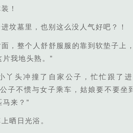
你装！
踏进坟墓里，也别这么没人气好吧？！
对面，整个人舒舒服服的靠到软垫子上，
这片我地头熟。”
小丫头冲撞了自家公子，忙忙跟了进
家公子不惯与女子乘车，姑娘要不要坐
马来？”
车上晒日光浴。