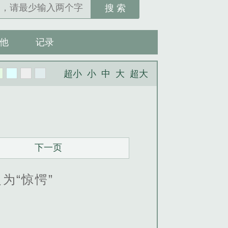
搜 索
他
记录
超小
小
中
大
超大
下一页
为“惊愕”