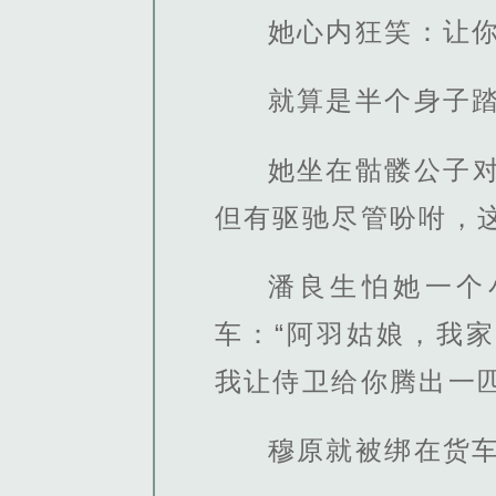
她心内狂笑：让
就算是半个身子
她坐在骷髅公子
但有驱驰尽管吩咐，
潘良生怕她一个
车：“阿羽姑娘，我
我让侍卫给你腾出一匹
穆原就被绑在货