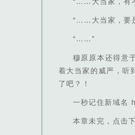
“……大当家，有
“……大当家，要
“……”
穆原原本还得意
着大当家的威严，听
了吧？！
一秒记住新域名 http
本章未完，点击