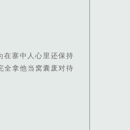
为在寨中人心里还保持
完全拿他当窝囊废对待