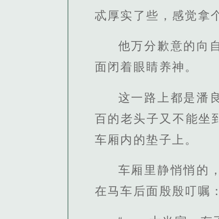
忒厚实了些，感觉拿
他万分歉意的向
面闭着眼睛养神。
这一路上都是潘
百的老头子又不能坐
车厢内的垫子上。
车厢里静悄悄的
在马车后面殷殷叮嘱：