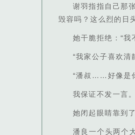
谢羽指指自己那
毁容吗？这么烈的日
她干脆拒绝：“我
“我家公子喜欢清
“潘叔……好像是
我保证不发一言。
她闭起眼睛靠到
潘良一个头两个