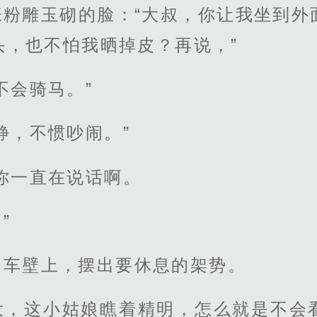
张粉雕玉砌的脸：“大叔，你让我坐到外
头，也不怕我晒掉皮？再说，”
不会骑马。”
静，不惯吵闹。”
你一直在说话啊。
”
了车壁上，摆出要休息的架势。
大，这小姑娘瞧着精明，怎么就是不会