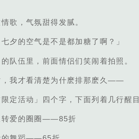
放情歌，气氛甜得发腻。
「七夕的空气是不是都加糖了啊？」
口的队伍里，前面情侣们笑闹着拍照。
时，我才看清楚为什麽排那麽久——
夕限定活动」四个字，下面列着几行醒
转爱的圈圈——85折
的舞蹈——65折