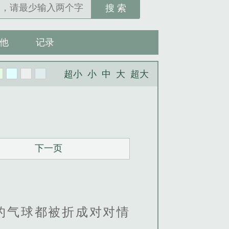
搜 索
他
记录
超小
小
中
大
超大
下一页
的气球都被折成对对情