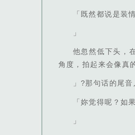
「既然都说是装
」
他忽然低下头，
角度，拍起来会像真
」?那句话的尾
「妳觉得呢？如
」