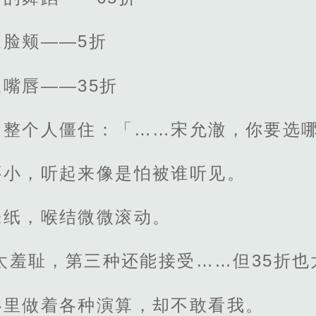
脸颊——5折
嘴唇——35折
，整个人僵住：「……宋允澈，你要选
还小，听起来像是怕被谁听见。
张纸，喉结微微滚动。
折太羞耻，第三种还能接受……但35折
心里做着各种演算，却不敢看我。