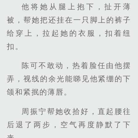
他将她从腿上抱下，扯开薄
被，帮她把还挂在一只脚上的裤子
给穿上，拉起她的衣服，扣着纽
扣。
陈可不敢动，热着脸任由他摆
弄，视线的余光能睇见他紧绷的下
颌和紧抿的薄唇。
周振宁帮她收拾好，直起腰往
后退了两步，空气再度静默了下
来。