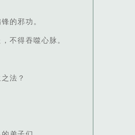
偏锋的邪功。
处，不得吞噬心脉。
生之法？
起的弟子们。