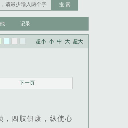
搜 索
他
记录
超小
小
中
大
超大
下一页
锁，四肢俱废，纵使心