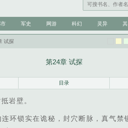
都市
军史
网游
科幻
灵异
其
章 试探
第24章 试探
目录
背抵岩壁。
的连环锁实在诡秘，封穴断脉，真气禁