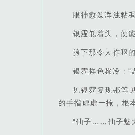
眼神愈发浑浊粘
银霆低着头，便
胯下那令人作呕
银霆眸色骤冷：“
见银霆复现那等
的手指虚虚一掩，根
“仙子……仙子魅