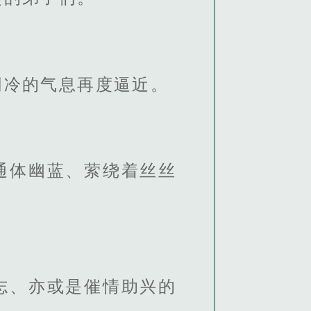
阴冷的气息再度逼近。
通体幽蓝、萦绕着丝丝
志、亦或是催情助兴的