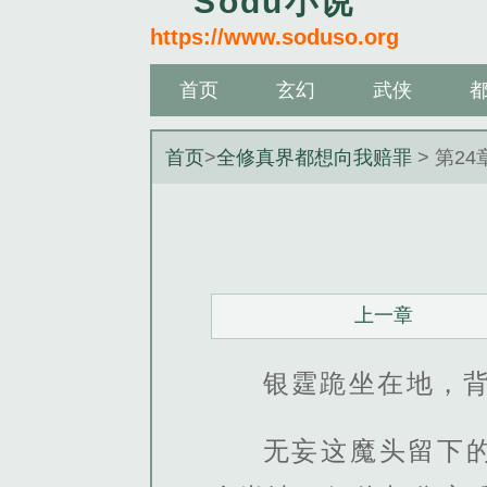
Sodu小说
https://www.soduso.org
首页
玄幻
武侠
首页
>
全修真界都想向我赔罪
> 第24
上一章
银霆跪坐在地，
无妄这魔头留下