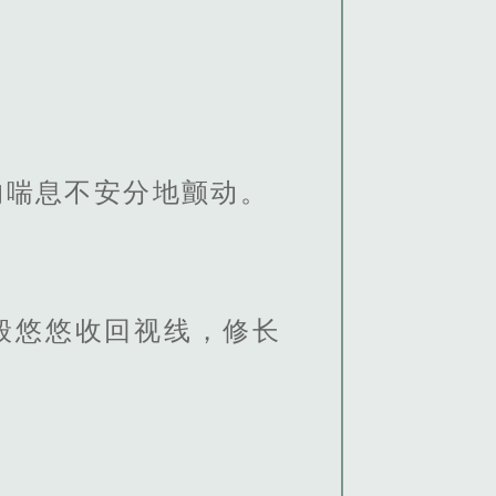
的喘息不安分地颤动。
般悠悠收回视线，修长