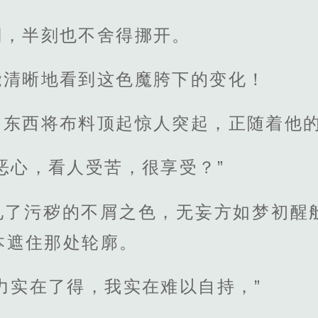
稠，半刻也不舍得挪开。
能清晰地看到这色魔胯下的变化！
的东西将布料顶起惊人突起，正随着他
恶心，看人受苦，很享受？”
见了污秽的不屑之色，无妄方如梦初醒
本遮住那处轮廓。
力实在了得，我实在难以自持，”