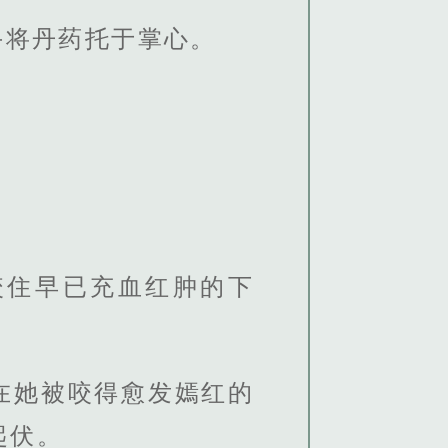
手将丹药托于掌心。
咬住早已充血红肿的下
在她被咬得愈发嫣红的
起伏。