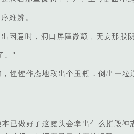
时序难辨。
生出困意时，洞口屏障微颤，无妄那股
了。”
前，惺惺作态地取出个玉瓶，倒出一粒
她本已做好了这魔头会拿出什么摧毁神