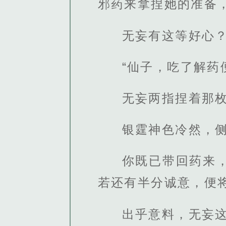
邪药来拿捏她的准备
无妄有这等好心
“仙子，吃了解药
无妄两指捏着那
银霆神色冷然，侧
你既已带回药来
若还有半分诚意，便
出乎意料，无妄