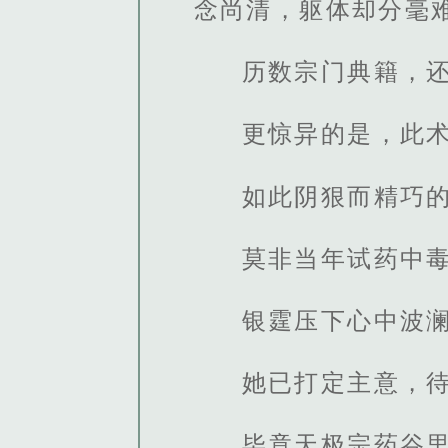
念尚清，躯体却分毫
历数宗门典籍，
更惊异的是，此
如此阴狠而精巧
莫非当年试药中
银霆压下心中波
她已打定主意，
毕竟天极宗药谷