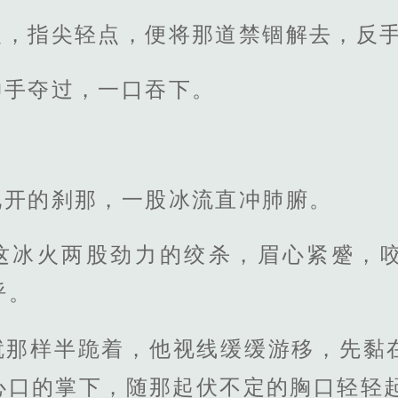
眼，指尖轻点，便将那道禁锢解去，反
伸手夺过，一口吞下。
化开的刹那，一股冰流直冲肺腑。
这冰火两股劲力的绞杀，眉心紧蹙，
呼。
就那样半跪着，他视线缓缓游移，先黏
心口的掌下，随那起伏不定的胸口轻轻