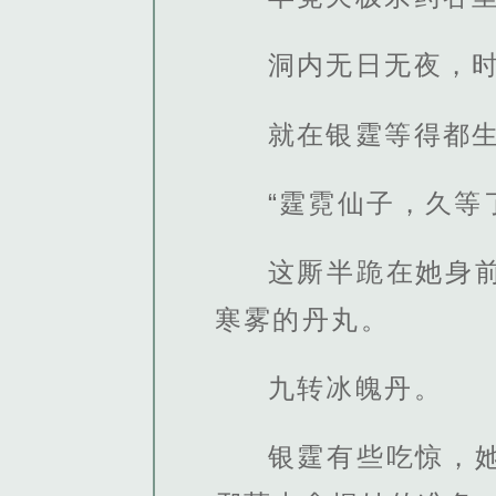
洞内无日无夜，
就在银霆等得都
“霆霓仙子，久等
这厮半跪在她身
寒雾的丹丸。
九转冰魄丹。
银霆有些吃惊，