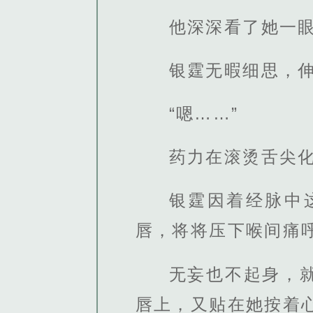
他深深看了她一
银霆无暇细思，
“嗯……”
药力在滚烫舌尖
银霆因着经脉中
唇，将将压下喉间痛
无妄也不起身，
唇上，又贴在她按着