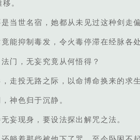
难移。
还是当世名宿，她都从未见过这种剑走
术竟能抑制毒发，令火毒停滞在经脉各
的法门，无妄究竟从何悟得？
毒，走投无路之际，以命博命换来的求
澜，神色归于沉静。
待无妄现身，要设法探出解咒之法。
里还躺着那些被他下了咒、至今卧困不