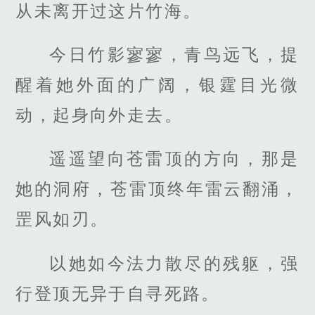
从未离开过这片竹海。
今日竹影寥寥，青鸟远飞，提
醒着她外面的广阔，银霆目光微
动，起身向外走去。
遥遥望向苍雷顶的方向，那是
她的洞府，苍雷顶终年雷云翻涌，
罡风如刃。
以她如今法力散尽的残躯，强
行登顶无异于自寻死路。