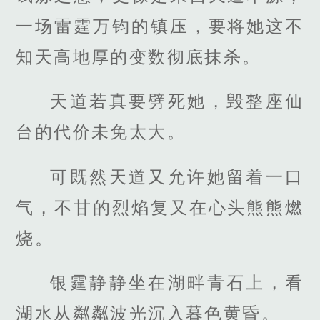
一场雷霆万钧的镇压，要将她这不
知天高地厚的变数彻底抹杀。
天道若真要劈死她，毁整座仙
台的代价未免太大。
可既然天道又允许她留着一口
气，不甘的烈焰复又在心头熊熊燃
烧。
银霆静静坐在湖畔青石上，看
湖水从粼粼波光沉入暮色黄昏。