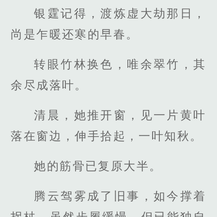
银霆记得，渡炼虚大劫那日，
尚是乍暖还寒的早春。
转眼竹林换色，唯余翠竹，其
余尽成落叶。
清晨，她推开窗，见一片黄叶
落在窗边，伸手拾起，一叶知秋。
她的筋骨已复原大半。
腾云驾雾成了旧事，如今撑着
拐杖，虽然步履缓慢，但已能独自