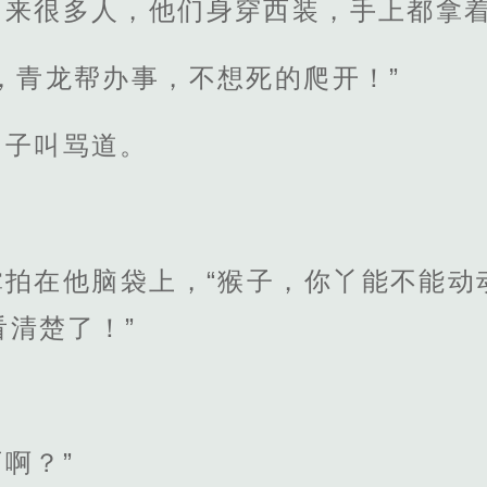
出来很多人，他们身穿西装，手上都拿
，青龙帮办事，不想死的爬开！”
男子叫骂道。
掌拍在他脑袋上，“猴子，你丫能不能动
清楚了！”
啊？”