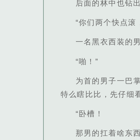
后面的林中也钻
“你们两个快点滚
一名黑衣西装的
“啪！”
为首的男子一巴
特么瞎比比，先仔细看
“卧槽！
那男的扛着啥东西