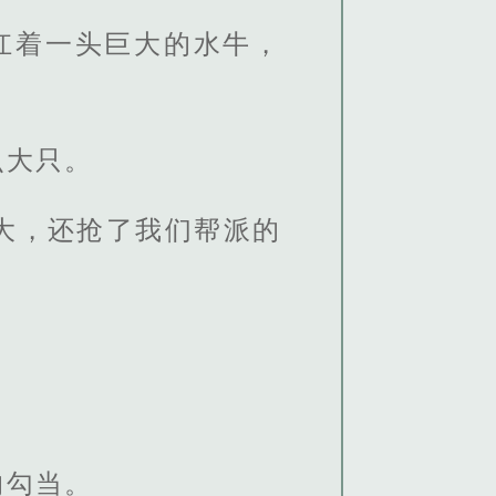
扛着一头巨大的水牛，
么大只。
大，还抢了我们帮派的
的勾当。