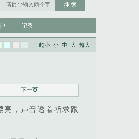
搜 索
他
记录
超小
小
中
大
超大
下一页
漂亮，声音透着祈求跟