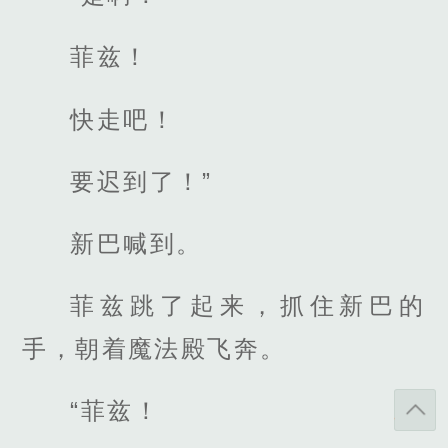
菲兹！
快走吧！
要迟到了！”
新巴喊到。
菲兹跳了起来，抓住新巴的
手，朝着魔法殿飞奔。
“菲兹！