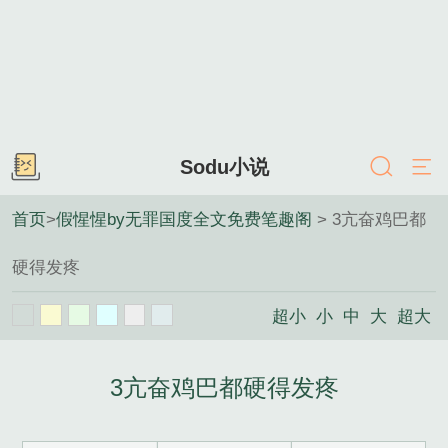
Sodu小说
首页
>
假惺惺by无罪国度全文免费笔趣阁
> 3亢奋鸡巴都
硬得发疼
超小
小
中
大
超大
3亢奋鸡巴都硬得发疼